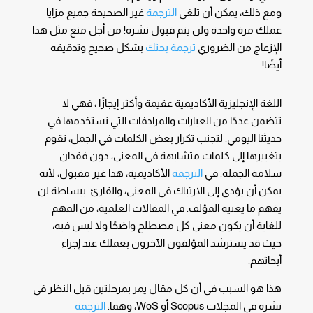
ومع ذلك، يمكن أن تلغي
الترجمة
غير الصحيحة جميع مزايا
عملك مرة واحدة ولن يتم قبول نشره! من أجل منع مثل هذا
الإزعاج من الضروري
ترجمة بحثك
بشكل صحيح وتدقيقه
أيضًا!
اللغة الإنجليزية الأكاديمية عقيمة وأكثر إيجازًا ، فهي لا
تتضمن عددًا من العبارات والمرادفات التي نستخدمها في
حديثنا اليومي. لتجنب تكرار بعض الكلمات في الجمل، نقوم
بتغييرها إلى كلمات متشابهة في المعنى، دون فقدان
سلامة الجملة. في
الترجمة
الأكاديمية، هذا غير مقبول، لأنه
يمكن أن يؤدي إلى الارتباك في المعنى، والقارئ ببساطة لن
يفهم ما يعنيه المؤلف. في المقالات العلمية، من المهم
للغاية أن يكون معنى كل مصطلح واضحًا ولا لبس فيه،
حيث قد يسترشد المؤلفون الآخرون بعملك عند إجراء
أبحاثهم.
هذا هو السبب في أن كل مقال يمر بمرحلتين قبل النظر في
نشره في المجلات Scopus أو WoS، وهما:
الترجمة