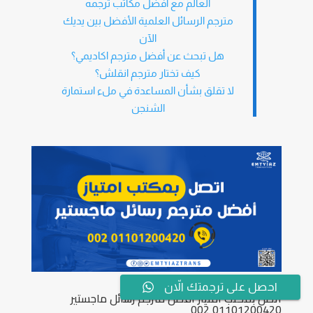
العالم مع أفضل مكاتب ترجمه
مترجم الرسائل العلمية الأفضل بين يديك
الآن
هل تبحث عن أفضل مترجم اكاديمي؟
كيف تختار مترجم انقلش؟
لا تقلق بشأن المساعدة في ملء استمارة
الشنجن
احصل على ترجمتك الاّن
اتصل بمكتب امتياز أفضل مترجم رسائل ماجستير
01101200420 002