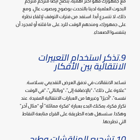
مع جمهورك فهو أكثر أهمية، ينصح أيضًا مترحم مترجم
البحوث العلمية لدينا بالتحدث بوضوح وبصوت عالٍ. ومع
ذلك، لا تتسرع أبدا. استفد من فترات التوقف لإلقاء نظرة
على جمهورك، ومنحهم الوقت للرد على ما قلته أو لمجرد أن
يتنفسوا الصعداء.
9.تذكر استخدام التعبيرات
الانتقالية بين الأفكار
تساعد الانتقالات في تدفق العرض التقديمي بسلاسة.
“علاوة على ذلك”، “بالإضافة إلى”، “وبالتالي”، “في الوقت
نفسه”، “أخيرًا” وغيرها من العبارات الانتقالية المفيدة. عند
تكرار فكرة، يمكنك البدء بعبارة “فكرة مماثلة” أو “مثال آخر”
وهكذا. ستسهل هذه الطريقة على القراء متابعة النقاط
التي تطرحها.
10.تشجيع المناقشات وطرح