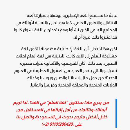
عادةً ما تستمتع اللغة الإنجليزية بوقتها باعتبارها لغة
الانتقال والتعاون العلمي، كما هو الحال بالنسبة لأولئك في
المجتمع العلمي الذين نشأوا وهم يتحدثون اللغة، سواء كانوا
قد اعتبروا ذلك ميزة أم لا.
لكن هذا لا يعني أن اللغة الإنجليزية مضمونة لتكون لغة
مشتركة للعلم إلى الأبد، كانت اللاتينية هي لغة العلم لمئات
السنين، بعد ذلك، كان للفرنسية والألمانية فترات قصيرة
نسبيًا، وبالتالي ينحدر العديد من العقول العظيمة في العلوم
الحديثة من دول مثل إسبانيا والصين وروسيا وكذلك
الولايات المتحدة والمملكة المتحدة وفرنسا وألمانيا.
من يدري ماذا ستكون “لغة العلم” في الغد؟، لذا ترجم
أبحاثك ونتائجك من أجل إثباتها في المستقبل من
خلال أفضل مترجم بحوث في السعودية واتصل بنا
على .
01101200420 (2+)