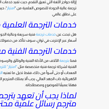
إزالة حواجز اللغة التي تعيق التقدم، حيث تفيد خدمات 
ترجمة عالية الجودة للنصوص العلمية من “
امتياز
“، حي
على نطاق عالمي.
خدمات الترجمة العلمية م
هل تبحث عن
خدمات ترجمة
فنية سريعة وعالية الجو
أسعار عبر الإنترنت في ثوانٍ، سوف نتأكد من حصول
خدمات الترجمة الفنية من
قمنا
بترجمة
الآلاف من الأدلة الفنية والوثائق والرس
الفنية لشركة ترجمة فنية متخصصة مثل
“امتياز” للت
المعدات أو حتى أسوأ من ذلك، فقط تخيل ما تعنيه
ال
الكهربائية ذات الجهد العالي، يجب ألا يمتلك المترجم ا
فهمًا عميقًا للموضوع ومصطلحاته.
لماذا يجب أن تعهد بترجم
مترجم رسائل علمية محت