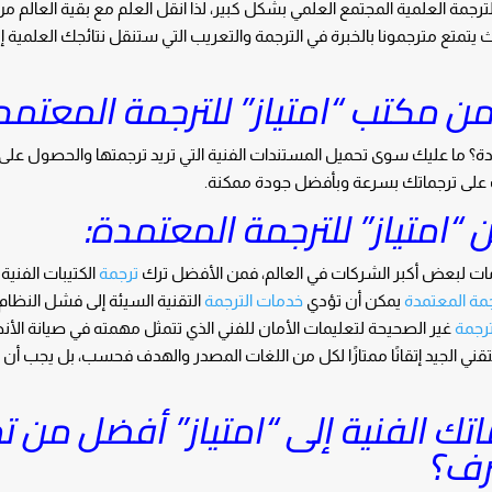
الترجمة العلمية المجتمع العلمي بشكل كبير، لذا انقل العلم مع بقية العالم م
ث يتمتع مترجمونا بالخبرة في الترجمة والتعريب التي ستنقل نتائجك العلمية إل
ن مكتب “امتياز” للترجمة المعتمد
دة؟ ما عليك سوى تحميل المستندات الفنية التي تريد ترجمتها والحصول عل
ك على ترجماتك بسرعة وبأفضل جودة ممكنة.
 “امتياز” للترجمة المعتمدة:
ومات لبعض أكبر الشركات في العالم، فمن الأفضل ترك
ترجمة
الكتيبات الفنية 
رجمة المعتمدة
يمكن أن تؤدي
خدمات الترجمة
التقنية السيئة إلى فشل النظام 
ترجمة
غير الصحيحة لتعليمات الأمان للفني الذي تتمثل مهمته في صيانة الأ
لتقني الجيد إتقانًا ممتازًا لكل من اللغات المصدر والهدف فحسب، بل يجب أن ي
اتك الفنية إلى “امتياز” أفضل من ت
رف؟