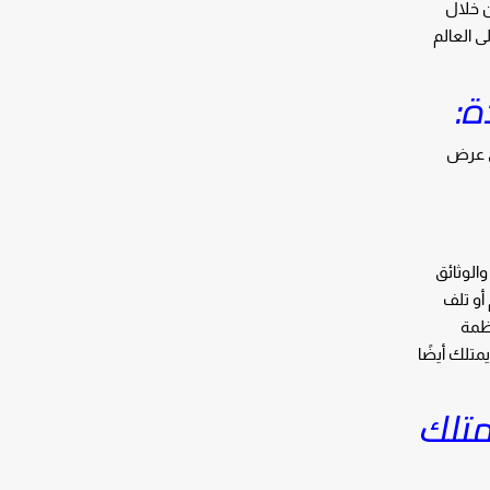
ن خلال
ى العالم
ة:
ى عرض
والوثائق
أو تلف
نظمة
متلك أيضًا
متلك