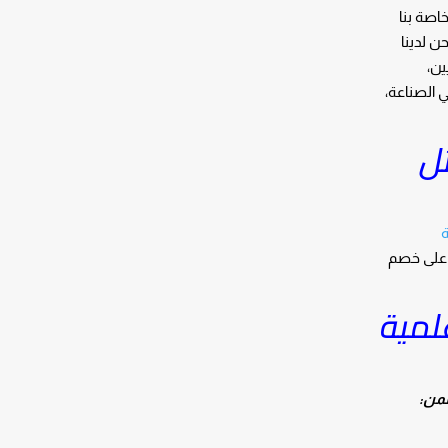
اصة بنا
ن لدينا
ين،
ي الصناعة،
ل
ة
د على خصم
لمية