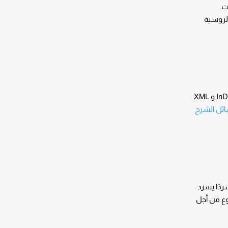
ات
الروسية
تتم كتابة معظم المستندات الفنية في برنامج MS Word لكننا ندعم أيضًا تنسيقات ملفات أخرى مثل Adobe Framemaker و InDesign و XML
ائل الشرح
دًا يسرد
وع من أجل