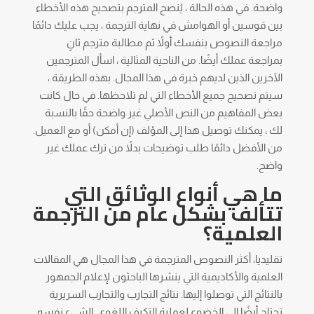
واضحة. في هذه الحالة ، يُنصح المترجم بتصحيح هذه الأخطاء
بين قوسين أو الهوامش في نهاية الترجمة ، يجب عليك دائمًا
مراجعة النصوص بنفسك أولاً ثم مطالبة مترجم ثانٍ
بمراجعة عملك أيضًا. من الناحية المثالية ، اسأل المترجمين
الآخرين الذين لديهم خبرة في هذا المجال. بهذه الطريقة ،
سيتم تصحيح جميع الأخطاء التي لم تلاحظها. في حال كانت
بعض المفاهيم من النص الأصلي غير واضحة حقًا بالنسبة
لك ، يمكنك توصيل هذا إلى المؤلف (إن أمكن) أو مع العميل.
من الأفضل دائمًا طلب توضيحات بدلاً من ترك عملك غير
واضح.
ما هي أنواع الوثائق التي
تتألف بشكل عام من الترجمة
العلمية؟
تقليديا، أكثر النصوص المترجمة في هذا المجال هي المقالات
العلمية والأكاديمية التي ينشرها الباحثون لإعلام الجمهور
بالنتائج التي توصلوا إليها. نتائج التجارب والتجارب السريرية
تحتاج أيضًا إلى الخضوع لعملية التكيف اللغوي. الشيء نفسه