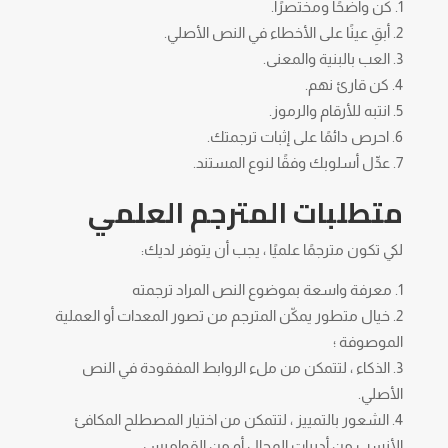
كن واضحًا ومختصرًا.
أبقِ عينًا على الأخطاء في النص الأصلي.
العب بالبنية والمعنى.
كن قارئ نهم.
انتبه للأرقام والرموز.
احرص دائمًا على إثبات ترجمتك.
عدِّل أسلوبك وفقًا لنوع المستند.
متطلبات المترجم العلمي
لكي تكون مترجمًا علميًا ، يجب أن يتوفر لديك:
معرفة واسعة بموضوع النص المراد ترجمته
خيال متطور يمكّن المترجم من تصور المعدات أو العملية
الموصوفة ؛
الذكاء ، لتتمكن من ملء الروابط المفقودة في النص
الأصلي.
الشعور بالتمييز ، لتتمكن من اختيار المصطلح المكافئ
الأنسب من أدبيات المجال أو من القواميس