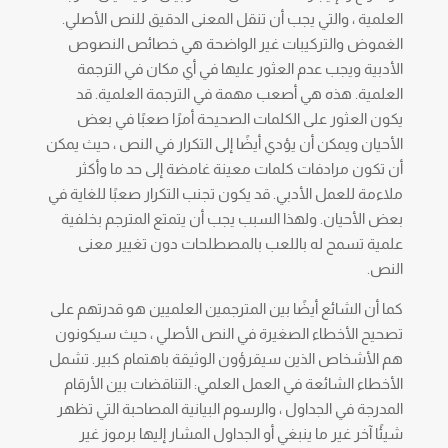
العلمية ، والتي يجب أن تنقل المعنى الدقيق للنص الأصلي.
الغموض والتركيبات غير الواضحة هي خصائص النصوص
الأدبية ويجب عدم العثور عليها في أي مكان في الترجمة
العلمية. هذه هي أصعب مهمة في الترجمة العلمية. قد
يكون العثور على الكلمات الصحيحة أمرًا صعبًا في بعض
الأحيان ويمكن أن يؤدي أيضًا إلى التكرار في النص ، حيث يمكن
أن تكون مرادفات كلمات معينة غامضة إلى حد ما وأكثر
ملاءمة للعمل الأدبي. قد يكون تجنب التكرار صعبًا للغاية في
بعض الأحيان. ولهذا السبب يجب أن يتمتع المترجم بخلفية
علمية تسمح له باللعب بالمصطلحات دون تغيير معنى
النص.
كما أن الشائع أيضًا بين المترجمين العلميين هو قدرتهم على
تصحيح الأخطاء الصغيرة في النص الأصلي ، حيث سيكونون
هم الأشخاص الذين سيقرؤون الوثيقة باهتمام كبير. تشمل
الأخطاء الشائعة في العمل العلمي: التناقضات بين الأرقام
المدرجة في الجداول ، والرسوم البيانية المصاحبة التي تظهر
شيئًا آخر غير ما ينبغي أو الجداول المشار إليها برموز غير