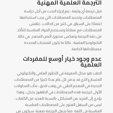
الترجمة العلمية المهنية
قبل ترجمة أي وثيقة ، يتم إجراء البحث من أجل دراسة
المصطلحات وتحديد المصطلحات التي يجب استخدامها
اعتمادًا على السياق. في كثير من الحالات ، نناقش
المصطلحات مع عملائنا ونستخدم المواد المناسبة للتأكد
من دقة الترجمة وتعكس محتوى النص المصدر. في حالة
التكنولوجيا العلمية ، غالبًا ما يكون للمنتجات المحددة
مصطلحاتها الخاصة.
عدم وجود خيار أوسع للمفردات
العلمية
الطب هو مجال المعرفة في التطور العلمي والتكنولوجي
المتسارع الذي قد يدمج كل عام عددًا كبيرًا من المصطلحات
الجديدة في المعجم الطبي. في وقت لاحق ، بدأت المحاولات
الأولى لترجمة هذه المصطلحات في الظهور بخجل ، وهذا
يؤدي إلى المزيد من المشاكل: بالنسبة للعديد من الكلمات ،
ليس من السهل العثور على المصطلحات المناسبة
المناسبة في اللغة .مما يجعل الترجمة صعبة. سيكون من