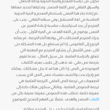
تتكون من دراسة المعجم والبنية النحوية وحالة الاتصال
والسياق الثقافي لنص اللغة المصدر ، وتحليلها لتحديد معناها
، ثم إعادة بناء هذا المعنى باستخدام المعجم و البنية النحوية
المناسبة في لغة المستقبل وفي سياقه الثقافي ، يجب على
المترجم أن يجد استراتيجيات مناسبة لإعادة التعبير عن
المعنى بوضوح في اللغة الهدف. في المرة الأولى ، يجب أن
يدرك المترجم المشكلات التي يواجها أثناء الترجمة ، ثم يمكنه
الرجوع إلى القاموس. إذا لم تستطع حل هذه المشكلة حتى
الآن ، فمن الأفضل أن يتشاور المترجم مع المهنية التي
تتعلق بالدراسة العلمية. على سبيل المثال ، عندما تقوم
بترجمة نص طبي ، قد تذهب إلى طبيب يعرف الكلمات
الموجودة في النص. إذا كان هذا قد لا يحل مشكلتك ، يمكنك
قم بإجراء بحث واكتشف بنفسك معنى النص الذي يسبب
الصعوبات في ترجمة النص العلمي. الترجمة العلمية هي
ترجمة النصوص العلمية ، وبالتالي ستكون هناك حاجة إلى
معرفة خاصة. تتطلب هذه النصوص معرفة عميقة بكل من
اللغات
المصدر والهدف ، فضلاً عن الفهم الصحيح للموضوع
الترجمة العلمية دائما تحديا يجب على المترجم مواكبة