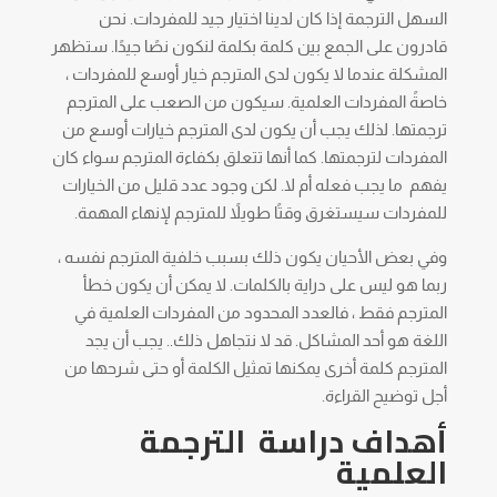
السهل الترجمة إذا كان لدينا اختيار جيد للمفردات. نحن
قادرون على الجمع بين كلمة بكلمة لنكون نصًا جيدًا. ستظهر
المشكلة عندما لا يكون لدى المترجم خيار أوسع للمفردات ،
خاصةً المفردات العلمية. سيكون من الصعب على المترجم
ترجمتها. لذلك يجب أن يكون لدى المترجم خيارات أوسع من
المفردات لترجمتها. كما أنها تتعلق بكفاءة المترجم سواء كان
يفهم ما يجب فعله أم لا. لكن وجود عدد قليل من الخيارات
للمفردات سيستغرق وقتًا طويلاً للمترجم لإنهاء المهمة.
وفي بعض الأحيان يكون ذلك بسبب خلفية المترجم نفسه ،
ربما هو ليس على دراية بالكلمات. لا يمكن أن يكون خطأ
المترجم فقط ، فالعدد المحدود من المفردات العلمية في
اللغة هو أحد المشاكل. قد لا نتجاهل ذلك.. يجب أن يجد
المترجم كلمة أخرى يمكنها تمثيل الكلمة أو حتى شرحها من
أجل توضيح القراءة.
أهداف دراسة
الترجمة
العلمية