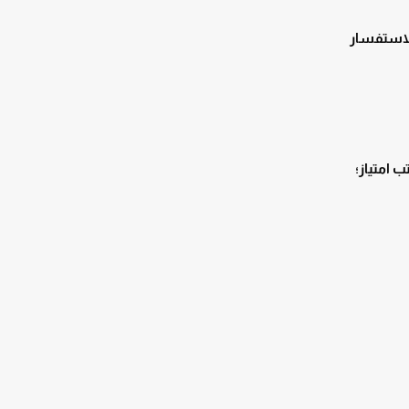
للاستفسار
 امتياز؛