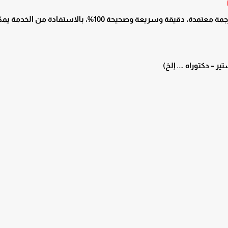
يقدم مكتب امتياز للترجمة المعتمدة أفضل خدمة ترجمة معتمدة، دقيقة وسريعة وصحيحة 100%، بالاستفادة من 
ر – دكتوراه …. إلخ)