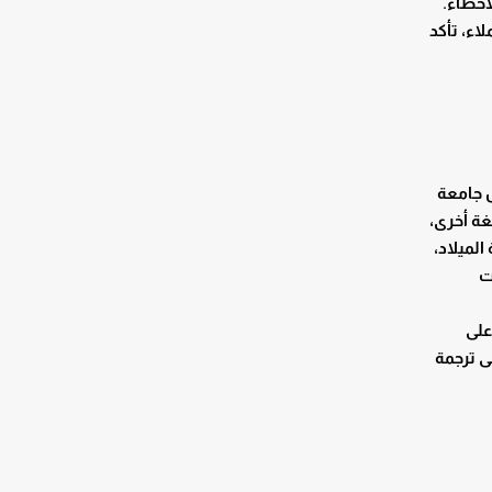
أخطاء.
اء، تأكد
 جامعة
غة أخرى،
لميلاد،
ت
على
ى ترجمة