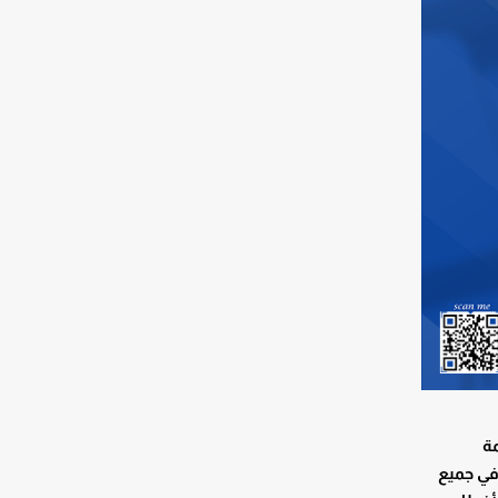
مة
في جميع