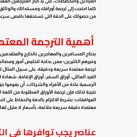
الميادين والتخصصات، على يد كبار المترجمين المع
كلما احتجت إلى ترجمة أوراقك ومستنداتك والوثائق
من حصولك على الدقة التي تستحقها باقصى سرعة 
أهمية الترجمة المعتم
يحتاج المسافرين والمهاجرين بالخارج والمتقدم
وغيرهم الكثيرين؛ ممن بحاجة لتخليص أمور ومصالح 
ترجمة معتمدة سريعة ودقيقة، على سبيل المثال لا ا
القيد العائلي، أوراق السفر، أوراق الإقامة، شهادة 
الرسمية عادة من الأفراد والشركات، أن يقوموا بتر
نتيجة لذلك فإن ترجمة الأوراق المطلوبة من اللغة
الموافقات؛ بشرط الالتزام بالدقة والحفاظ على اتس
معتمدة دقيقة سريعة ملائمة، بأسعار لا مثيل لها
عناصر يجب توافرها في ال