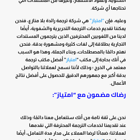
السنوية، وعقود الاستثمار، وغيرها من المستندات التي
تحتاجها أي شركة.
وعليه، فإن
“امتياز”
هي شركة ترجمة رائدة بلا منازع، فنحن
يمكننا تقديم خدمات الترجمة التحريرية والشفوية، أيضًا
لدينا من اللغويين المحترفين الذين يترجمون المستندات
التجارية بطلاقة إلى لغات كثيرة ومشهورة بدقة، فنحن
نهتم دائمًا بالمصطلحات، وبناء الجملة، وهذا هو السبب
في أنك بحاجة إلى مكتب “
امتياز
” أفضل مكتب ترجمة
معتمد في الخرج ؛ وذلك لأننا نسمح لعملائنا بالتواصل
بدقة أكبر مع جمهورهم الدقيق للحصول على أفضل نتائج
الأعمال.
رضاك مضمون مع “امتياز”:
نحن على ثقة تامة من أنك ستتعامل معنا دائمًا؛ وذلك
عند تقديمنا لخدمات الترجمة المحترفة التي نقدمها
لعملائنا؛ ضمانًا لرضا العملاء على مدار مدة التعامل، أيضًا