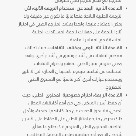
المترجم مع أفكار مترجم طبي نصوص.
القاعدة الثانية: البعد عن استخدام الترجمة الآلية:
لأن
الترجمة الطبية الناتجة عنها غالبًا ما تكون غير دقيقة ولا
يمكن الاعتماد عليها، ولهذا يعتمد المترجم الطبي في امتياز
أثناء الترجمة على مهارات ترجمة المستندات الطبية
المنسقة مع المعايير العلمية.
القاعدة الثالثة: الوعي بمختلف الثقافات:
حيث تختلف
معظم الثقافات في أشياء وتتفق في أشياء أخري، ولهذا
يعتني مترجم امتياز الطبي بتفهم واحترام الثقافات
المختلفة عن ثقافته، فيقوم باستبدال العبارة التى لا تليق
ويستخدم عبارات أخرى أكثر تناسبًا مع المحتوى الطبي
المطروح.
القاعدة الرابعة: احترام خصوصية المحتوى الطبي:
حيث
أن حفظ أسرار المرضى هي من أهم أخلاقيات المجال
الصحي، فلا يجوز الحديث عن مشكلاتهم الصحية، ولأجل
ذلك يحرص مترجم امتياز الطبي على الحفاظ على الأسرار
الخاصة بالمحتوى الطبي المترجم فلا يطلع عليها أي
شخص إلا بعد أخذ موافقة صاحب المحتوى المطلوب