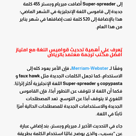
إلى Super-spreader أضافت ميريام وبستر 455 كلمة
جديدة إلى قاموس اللغة الإنجليزية في الشهر الماضي؛
هذا بالإضافة إلى 520 كلمة تمت إضافتها في شهر يناير
من هذا العام.
تعرف على أهمية تحديث قواميس اللغة مع امتياز
أفضل مكتب ترجمة معتمد بالرياض
وفقًا لـ
Merriam-Webster
، فإن الأمر يعود كله إلى
الاستخدام، كما تجعل الكلمات الجديدة مثل faux hawk و
copypasta و Super-spreader اللغة الإنجليزية أكثر إثراءًا.
فكما أن اللغة لا تتوقف عن التطور أبدًا، فإن القاموس
اللغوي لا يتوقف أبدًا عن التوسع. تعد المصطلحات
الجديدة والاستخدامات الجديدة للمصطلحات الحالية أمرًا
ثابتًا في اللغة.
جاء في التحديث الأخير لـ ميريام وبستر، بند إضافي عبارة
عن “بسبب:، والذي يوضح غالبًا استخدام الكلمة بطريقة