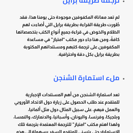
ترجمة طريقة برايل
لم تعد معاناة المكفوفين موجودة حتى يومنا هذا، فقد
طُورت طريقة القراءة بطريقة برايل التي أضاءت لهم
الظلام والخوض في قراءة جميع أنواع الكتب بتخصصاتها
كافةً، ومن هنا جاء دور مكتب “امتياز” في مساعدة
المكفوفين على ترجمة كتبهم ومستنداتهم المكتوبة
بطريقة برايل بكل دقة واحترافية.
ملء استمارة الشنجن
تعد استمارة الشنجن من أهم المستندات الإجبارية
للمتقدم عند طلب الحصول على زيارة دول الاتحاد الأوروبي
والعمل فيهم، على سبيل المثال دول مثل ألمانيا،
وبلجيكا، وفرنسا، واليونان، وأسبانيا، والدنمارك، والنمسا،
ولهذا اهتم مكتب “امتياز” للترجمة المعتمدة بترجمة تلك
الاستمارة؛ حتى يتسنى للمتقدم السفر بسهولة إلى هذه