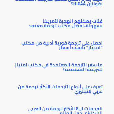
بقوانين HIPAA؟
فئات يمكنهم الهجرة لأمريكا
بسهولة..افضل مكتب ترجمة معتمد
احصل على ترجمة فورية أدبية من مكتب
“امتياز” بأنسب أسعار
ما سعر الترجمة المعتمدة في مكتب امتياز
للترجمة المعتمدة؟
تعرف على أنواع الترجمات الأكثر ترجمة من
عربي لانجليزي
الترجمات ال8 الأكثر ترجمة من العربي
للانكليزي حول العالم