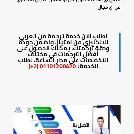
في أي مجال.
اطلب الآن خدمة
ترجمة من العربي
للانكليزي
من امتياز، واضمن جودة
ودقة ترجمتك. يمكنك الحصول على
أفضل الترجمات في مختلف
التخصصات على مدار الساعة. لطلب
الخدمة:
01101200420 (2+)