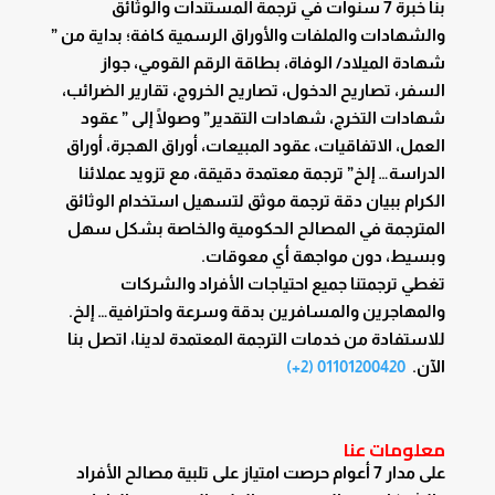
بنا خبرة 7 سنوات في ترجمة المستندات والوثائق
والشهادات والملفات والأوراق الرسمية كافة؛ بداية من ”
شهادة الميلاد/ الوفاة، بطاقة الرقم القومي، جواز
السفر، تصاريح الدخول، تصاريح الخروج، تقارير الضرائب،
شهادات التخرج، شهادات التقدير” وصولًا إلى ” عقود
العمل، الاتفاقيات، عقود المبيعات، أوراق الهجرة، أوراق
الدراسة… إلخ” ترجمة معتمدة دقيقة، مع تزويد عملائنا
الكرام ببيان دقة ترجمة موثق لتسهيل استخدام الوثائق
المترجمة في المصالح الحكومية والخاصة بشكل سهل
وبسيط، دون مواجهة أي معوقات.
تغطي ترجمتنا جميع احتياجات الأفراد والشركات
والمهاجرين والمسافرين بدقة وسرعة واحترافية… إلخ.
للاستفادة من خدمات الترجمة المعتمدة لدينا، اتصل بنا
الآن.
01101200420 (2+)
معلومات عنا
على مدار 7 أعوام حرصت امتياز على تلبية مصالح الأفراد