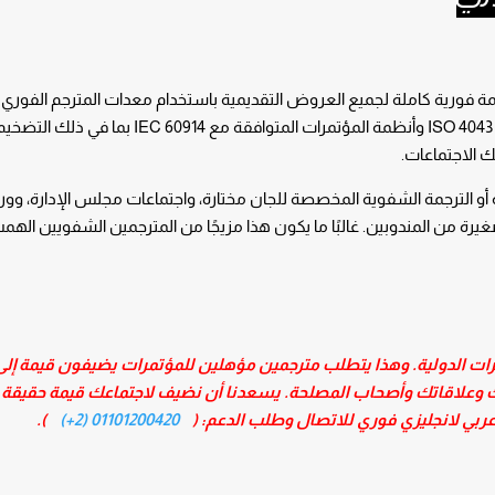
رجمة فورية كاملة لجميع العروض التقديمية باستخدام معدات المترجم الفوري
سماعات الرأس، وأكشاك الترجمة الشفوية المعتمدة ISO 4043 وأنظمة المؤتمرات المتوافقة مع IEC 60914 بما في ذلك التض
 الاجتماعات.
ة أو الترجمة الشفوية المخصصة للجان مختارة، واجتماعات مجلس الإدارة، وو
رة من المندوبين. غالبًا ما يكون هذا مزيجًا من المترجمين الشفويين اله
مؤتمرات الدولية. وهذا يتطلب مترجمين مؤهلين للمؤتمرات يضيفون قيمة إل
وعلاقاتك وأصحاب المصلحة. يسعدنا أن نضيف لاجتماعك قيمة حقيقة 
ربي لانجليزي فوري للاتصال وطلب الدعم: (
01101200420 (2+)
).