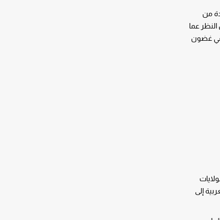
دة من
النظر عما
 في غضون
ولايات
بية إلى