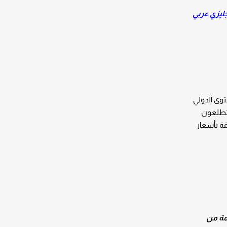
جليزي عربي
توى الدولي
 يتطلعون
قة بأسعار
مة من