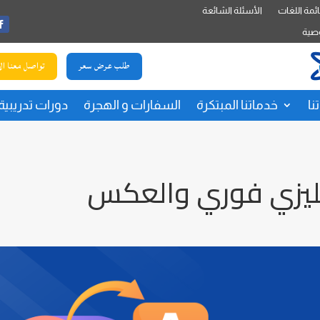
ئمة اللغات
الأسئلة الشائعة
صية
طلب عرض سعر
تواصل معنا ال
نا
خدماتنا المبتكرة
السفارات و الهجرة
دورات تدريبية
جليزي فوري والعكس