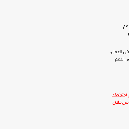
 مع
خيم
رش العمل،
مس لدعم
ى اجتماعك
من خلال