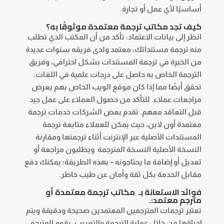
أساسيًا لأي عمل أو تجارة.
كيف تجد
مكاتب ترجمة معتمدة
موثوقًا به؟
انظر إلى بيانات الاعتماد: تأكد من أن المكتب الذي تطلب
منه ترجمة مستنداتك، معتمد ولدى فريقه سنوات عديدة
من الخبرة في ترجمة المستندات بشكل احترافي، وفريق
الترجمة الخاص به حاصل على درجات علمية في اللغات.
تحقق أيضًا مما إذا كان موقع الويب الخاص بهم يعرض
مراجعات عملاء. للتأكد من حصول العملاء على عمل جيد
قبل التعاقد معهم. تقدم بعض الشركات خدمات
ترجمة
معتمدة أون لاين
، حيث يمكن للعملاء متابعة ترجمة
المستندات الأصلية عبر الإنترنت أثناء ترجمتها ومقارنة
النسخة الأصلية النسخة المترجمة ويطلبون مراجعة أو
تعديل أو إضافة ما يحتاجونه – بهذه الطريقة؛ يمكنك دفع
مقابل الخدمة بكل ثقة وأمان عن طيب خاطر.
فوائد الاستعانة بـ
مكاتب ترجمة معتمدة
أو
مترجم معتمد:.
تعتبر ترجمات المترجمين المعتمدين صحيحة ودقيقة ويتم
إجراؤها من خلال عملية الترجمة والتعريب. يقوم المترجم