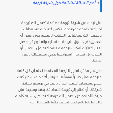
أهم الأسئلة الشائعة حول
شركة ترجمة
هل تبحث عن
شركة ترجمة
معتمدة تضمن لك ترجمة
احترافية دقيقة وموثوقة تعكس احترافية مستنداتك،
وتتضمن لك قبولها فى الجهات الرسمية دون رفض أو
تعطيل؟ في سوق الترجمة المتسارع والمتنوع في مصر،
يُعتبر اختيارك لمكتب ترجمة معتمد لا يحتمل التخمين أو
التجربة، بل يُعد قراراً استراتيجياً يحمي مستقبلك ويعزز
نجاحك.
نحن في مكتب امتياز للترجمة المعتمدة نعلم أن كل كلمة
مترجمة تمثل جسراً مهماً بينك وبين أهدافك، سواء كنت
تقدم مستندات للسفارات، أو ترغب في توسيع نشاط
شركتك، أو تحتاج إلى ترجمة شهاداتك بدقة وسرعة. فإن
فريقنا المتخصص يضمن لك جودة لا تُضاهى، سرية كاملة،
والتزاماً تاماً بالمواعيد، لتشعر دائماً بالثقة والراحة.