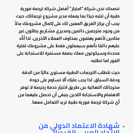
ننصحك نحن شركة “امتياز” أفضل شركة ترجمة فورية
طبية أن تنتبه جيدًا بما يفعله مدير مشروع ترجماتك، حيث
يجب أن يركز الفريق المعين لك على إكمال مشروعك بدلًا
من وجود مترجمين دائمين ومديري مشاريع يظلون غير
متاحين لأنهم يهتمون بمخاوف العملاء الآخرين، لذا أكِّد
عليهم دائمًا بأنهم سيعملون فقط على مشروعك لفترة
محددة وسيكونون معك بصفة مستمرة للاستجابة على
الفور لما تطلبه.
حيث تتطلب الترجمات الطبية مستوى عاليًا من الدقة
ودقة السياق، لذا يجب عليك ألا تساوم على جودة
مخرجاتك النهائية عن طريق اختيار خدمة رخيصة لا توفر
الاهتمام والاستجابة اللذين ينبغي أن تحصل عليهما من
أي شركة ترجمة فورية طبية تريد التعامل معها.
شهادة الاعتماد الدولي من
الاتحاد العربي الفيدرالي