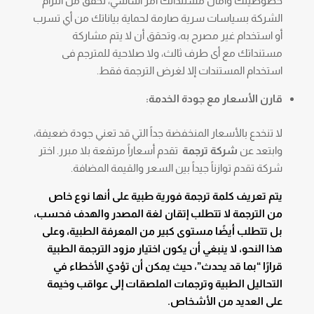
خصوصيتك وأمان مستنداتك أمر أساسي، تحقق من التزام
الشركة بسياسات سرية صارمة لحماية بياناتك من أي تسرب
أو استخدام غير مصرح به، وتحقق أن لا يتم مشاركة
مستنداتك مع أى طرف ثالث، ولا صلاحية للمترجم فى
استخدام المستندات إلا لغرض الترجمة فقط.
قارن الأسعار مع جودة الخدمة:
لا تنخدع بالأسعار المنخفضة جداً التي قد تعني جودة ضعيفة،
وابتعد عن
شركة ترجمة
تقدم أسعاراً مرتفعة بلا مبرر. اختر
شركة تقدم توازناً جيداً بين السعر والقيمة المضافة.
يتم تعريف كلمة ترجمة فورية طبية على أنها نوع خاص
من الترجمة لا تتطلب إتقان لغة المصدر والهدف فحسب،
بل تتطلب أيضًا مستوى كبير من المعرفة الطبية، وعلى
هذا النحو، لا ينبغي أن يكون اختيار مزود الترجمة الطبية
قرارًا “بما قد يحدث”، حيث يمكن أن تؤدي الأخطاء في
التحاليل الطبية وترجمات الملصقات إلى عواقب وخيمة
على العديد من الأشخاص.