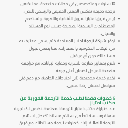
10 سنوات ومتخصصين في مجالات متعددة، مما يضمن
ترجمة دقيقة تعكس المعنى الحقيقي والرسمي للنص.
يُراعي فريق امتياز الفروق الثقافية واللغوية، وتستخدم
المصطلحات الرسمية الصحيحة حسب نوع المستند
والمجال.
توفر
شركة ترجمة
امتياز المعتمدة ختم رسمي معترف به
من الجهات الحكومية والسفارات، مما يضمن قبول
مستنداتك دون أي عراقيل.
تلتزم بمعايير صارمة للسرية وحماية البيانات، مع مراجعة
متعددة المراحل لضمان أعلى جودة.
تقدم خدمة مخصصة تلبي احتياجاتك الخاصة، مع دعم فني
متواصل لضمان رضا العميل.
6 خطوات فقط! لطلب خدمة الترجمة الفورية من
مكتب امتياز
عند اختيارك مكتب امتياز للترجمة المعتمدة، نضمن لك تجربة
سهلة وسلسة تبدأ من استلام مستنداتك حتى استلام
الترجمة النهائية. إليك خطوات ترجمة مستنداتك مع فريق