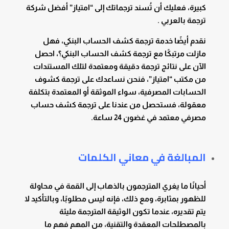
كبيرة، فعليك أن تُسند ترجماتك إلى “امتياز” أفضل شركة
ترجمة بالعربي .
نقدم أيضًا خدمة ترجمة كشف الحساب البنكي، فهل
مازلت مرتبكًا مع ترجمة كشف الحساب البنكي؟، احصل
الآن على نتائج ترجمة دقيقة ومعتمدة لتلك المستندات
من مكتب “امتياز”، فنحن نساعدك على ترجمة كشوف
الحسابات المصرفية، سواء الموثقة أو المعتمدة بتكلفة
معقولة، فستحصل من عندنا على ترجمة كشف حساب
مصرفي معتمد في غضون 24 ساعة.
المبالغة في معاني الكلمات
أحيانًا ما يغري المترجمون بالذهاب إلى القمة في محاولة
للظهور بمثابرة، ومع ذلك، فإنه ليس مطلوبًا، وبالتأكيد لا
يتم تقديره، عندما تكون الوثيقة المترجمة مليئة
بالمصطلحات المعقدة والتقنية، من المهم فهم ما