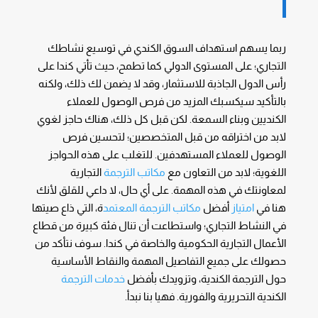
ربما يسهم استهداف السوق الكندي في توسيع نشاطك
التجاري؛ على المستوى الدولي كما تطمح، حيث تأتي كندا على
رأس الدول الجاذبة للاستثمار، وقد لا يضمن لك ذلك، ولكنه
بالتأكيد سيكسبك المزيد من فرص الوصول للعملاء
الكنديين وبناء السمعة. لكن قبل كل ذلك، هناك حاجز لغوي
لابد من اختراقه من قبل المتخصصين؛ لتحسين فرص
الوصول للعملاء المستهدفين. للتغلب على هذه الحواجز
اللغوية؛ لابد من التعاون مع
مكاتب الترجمة
التجارية
لمعاونتك في هذه المهمة. على أي حال، لا داعي للقلق لأنك
هنا في
امتياز
أفضل
مكاتب الترجمة المعتمد
ة، التي ذاع صيتها
في النشاط التجاري؛ واستطاعت أن تنال فئة كبيرة من قطاع
الأعمال التجارية الحكومية والخاصة في كندا. سوف نتأكد من
حصولك على جميع التفاصيل المهمة والنقاط الأساسية
حول الترجمة الكندية، وتزويدك بأفضل
خدمات الترجمة
الكندية التحريرية والفورية. فهيا بنا نبدأ.