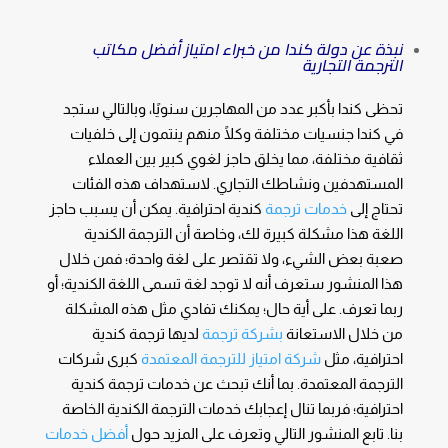
نبذة عن دولة كندا من خبراء امتياز أفضل مكاتب
الترجمة التجارية
تحظى كندا بأكبر عدد من المهاجرين سنويًا، وبالتالي ستجد
في كندا جنسيات مختلفة وكلًا منهم ينتمون إلى خلفيات
ثقافية مختلفة، مما يخلق حاجز لغوي كبير بين العملاء
المستهدفين ونشاطك التجاري. لاستهداف هذه الفئات
تحتاج إلى
خدمات ترجمة
كندية احترافية. يمكن أن يسبب حاجز
اللغة هذا مشكلة كبيرة لك، وخاصة أن الترجمة الكندية
صعبة بعض الشيء، ولا تقتصر على لغة واحدة؛ فمن خلال
هذا المنشور ستعرف أنه لا توجد لغة تسمى اللغة الكندية؛ أو
ربما تعرف. على أية حال؛ يمكنك تفادي مثل هذه المشكلة
من خلال الاستعانة
بشركة ترجمة
لديها ترجمة كندية
احترافية، مثل
شركة امتياز للترجمة المعتمدة
كبرى شركات
الترجمة المعتمدة. بما أنك تبحث عن خدمات ترجمة كندية
احترافية؛ فربما تنال إعجابك خدمات الترجمة الكندية الخاصة
بنا. تابع المنشور التالي وتعرف على المزيد حول
أفضل خدمات