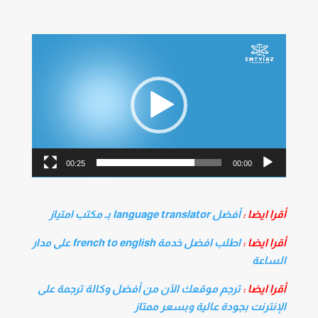
مشغل
الفيديو
00:25
00:00
أقرا ايضا :
أفضل language translator بـ مكتب امتياز
أقرا ايضا :
اطلب افضل خدمة french to english على مدار
الساعة
أقرا ايضا :
ترجم موقعك الآن من أفضل وكالة ترجمة على
الإنترنت بجودة عالية وبسعر ممتاز