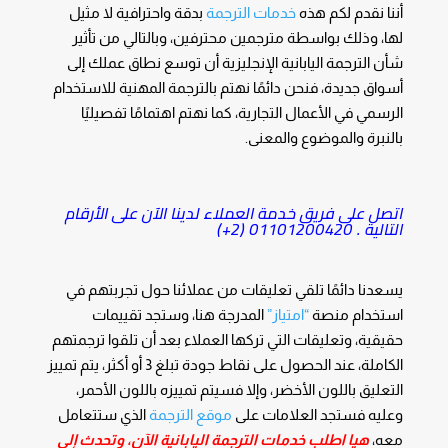
أننا نقدم لكم هذه
خدمات الترجمة
بدقة واحترافية لا مثيل
لها، وذلك بواسطة مترجمين محترفين، وبالتالي من تأثير
شأن الترجمة اليابانية الإنجليزية أن توسع نطاق عملك إلى
أسواق جديدة، فنحن دائمًا نهتم بالترجمة المهنية للاستخدام
الرسمي في الأعمال التجارية، كما نهتم اهتمامًا تفصيليًا
بالنبرة والموضوع والمعنى.
اتصل على فريق خدمة العملاء لدينا الآن على الأرقام
التالية .
01101200420 (2+)
يسعدنا دائمًا تلقي تعليقات من عملائنا حول تجربتهم في
استخدام منصة
“امتياز”
المدرجة هنا، وستجد تقييمات
حقيقية، وتعليقات التي تركها العملاء بعد أن تلقوا ترجمتهم
الكاملة، عند الحصول على نقاط جودة تبلغ 3 أو أكثر، يتم تمييز
التعليق باللون الأخضر، وإلا فسيتم تمييزه باللون الأحمر،
وعليه فستجد العلامات على
موقع الترجمة
الذي ستتعامل
معه،
هيا اطلب خدمات الترجمة اليابانية الآن، وتحدث إلى