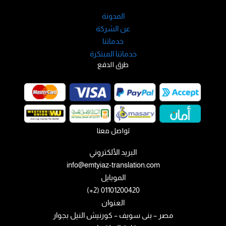
المدونة
عن الشركة
خدماتنا
خدماتنا المبتكرة
طرق الدفع
تواصل معنا
البريد الألكتروني
info@emtyiaz-translation.com
الموبايل
01101200420 (2+)
العنوان
مصر – بنى سويف – كورنيش النيل بجوار