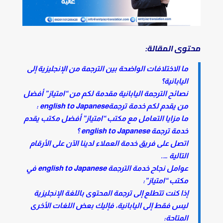
محتوى المقالة:
ما الاختلافات الواضحة بين الترجمة من الإنجليزية إلى
اليابانية؟
نصائح الترجمة اليابانية مقدمة لكم من “امتياز” أفضل
من يقدم لكم خدمة ترجمةenglish to Japanese :
ما مزايا التعامل مع مكتب “امتياز” أفضل مكتب يقدم
خدمة ترجمة english to Japanese ؟
اتصل على فريق خدمة العملاء لدينا الآن على الأرقام
التالية ….
عوامل نجاح خدمة الترجمة english to Japanese في
مكتب “امتياز”:
إذا كنت تتطلع إلى ترجمة المحتوى باللغة الإنجليزية
ليس فقط إلى اليابانية، فإليك بعض اللغات الأخرى
المتاحة: