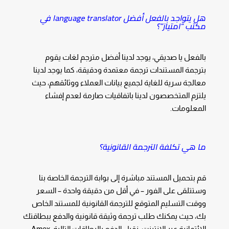
هل يتواجد بالفعل أفضل language translator في
مكتب “امتياز”؟
بالفعل يا صديقي، يوجد لدينا أفضل مترجم لغات يقوم
بترجمة المستندات ترجمة معتمدة ودقيقة، كما يوجد لدينا
معالجة سرية للغاية لجميع بيانات العملاء ووثائقهم، حيث
يلتزم المتخصصون لدينا باتفاقيات صارمة لعدم إفشاء
المعلومات.
ما هي تكلفة الترجمة القانونية؟
قم بتحميل المستند مباشرة إلى بوابة الترجمة الخاصة بنا
وستتلقى على الفور – في أقل من دقيقة واحدة – السعر
ووقت التسليم المتوقع للترجمة القانونية للمستند الخاص
بك، حيث يمكنك طلب ترجمة وثيقة قانونية والدفع ببطاقتك
الائتمانية عبر الإنترنت، نقبل الدفع بالبطاقات التالية: Amex