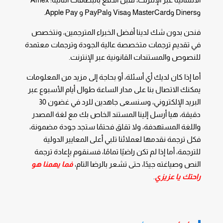
وDiners وMasterCard وVisa وPayPal و Apple Pay.
فنحن بدون شك لدينا أفضل الخبراء المترجمين، ونتخصص
في تقديم ترجمات متخصصة عالية الجودة وترجمات معتمدة
للنصوص والمستندات القانونية عبر الإنترنت.
أما إذا كان لديك أي أسئلة، أو بحاجة إلى مزيد من المعلومات
يمكنك الاتصال بنا على مدار الساعة طوال أيام الأسبوع عبر
البريد الإلكتروني، وسنسعى جاهدين للرد في غضون 30
دقيقة، هيا أرسل إلينا المستند الخاص بك مع لغة المصدر
واللغة المستهدفة، ولا تقلق فحتمًا ستجد جودة مضمونة،
فكل ترجمة نقدمها لعملائنا تلبي أعلى المعايير الدولية
للترجمة، أما إذا لم تكن راضيًا تمامًا، فسنقوم بإعادة ترجمة
النص وصياغته جيدًا، حتى تشعر بالرضا التام،
فما يهمنا هو
راحتك يا عزيزي
.