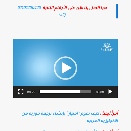
هيا اتصل بنا الآن على الأرقام التالية
01101200420
(2+)
مشغل
الفيديو
00:25
00:00
أقرأ ايضا :
كيف تقوم “امتياز” بإنشاء ترجمة فوريه من
الانجليزيه العربيه