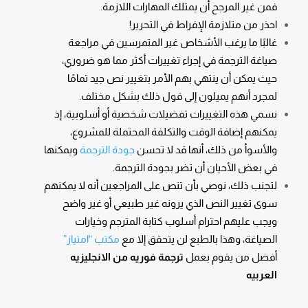
فمن غير المرجح أن يمتلك المهارات اللازمة.
احذر من متلازمة الإفراط في التحرير!
غالبًا ما يرغب الأشخاص غير المتمرسين في مراجعة
صياغة الترجمة في إجراء تغييرات أكثر مما هو ضروري،
حيث يمكن أن ينتهي بهم الأمر بتغيير نص جيد تمامًا
لمجرد أنهم يميلون إلى قول ذلك بشكل مختلف.
نسمي هذه التغييرات تفضيلات شخصية أو أسلوبية، إذ
يمكنهم إضافة الوقت والتكلفة المحتملة للمشروع،
والأسوأ من ذلك، أنها قد لا تحسن
جودة الترجمة
ويمكنها
في بعض الأحيان أن تضر بجودة الترجمة.
لتجنب ذلك، نوصي بأن تنص على المراجعين أنه لا يمكنهم
سوى تغيير النص الذي يرونه غير طبيعي أو غير واضح
ويجب عليهم احترام أسلوب كتابة المترجم وخيارات
الصياغة، وهذا بالطبع لن يتحقق إلا مع
مكتب “امتياز”
أفضل من يقوم بعمل
ترجمة فوريه من الانجليزيه
العربيه