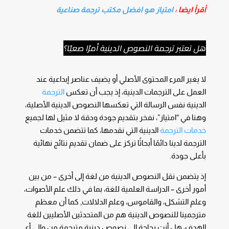
أقرأ ايضا :
امتياز هو افضل مكتب ترجمة صناعية
هل تعتبر ترجمة النصوص الدينية أمرًا صعبًا؟
لا يغير المرء المحتوى الأصلي أو يضيف عناصر إبداعية عند
العمل على الترجمات الدينية، إذ يجب أن تعكس
الترجمة
الدينية نفس الرسالة التي تعكسها النصوص الدينية الأصلية،
وهنا في “امتياز”، نفخر بتقديم جودة ودقة لا مثيل لها لجميع
خدمات الترجمة
الدينية التي نقدمها، كما تتضمن خدمات
الترجمة لدينا دائمًا أبحاثًا تركز على ضمان تقديم نتائج نهائية
بأعلى جودة.
إذ يتضمن نقل النصوص الدينية من لغة إلى أخرى – من بين
أمور أخرى – الدراسة العلمية للغة، بما في ذلك علم الأصوات،
وعلم التشكل، والقاموس، وعلم الدلالات, كما أن معظم
مترجمينا للنصوص الدينية هم من المتحدثين الأصليين للغة
الهدف، هل أنت بحاجة إلى نصوص دينية مترجمة من وإلى أي