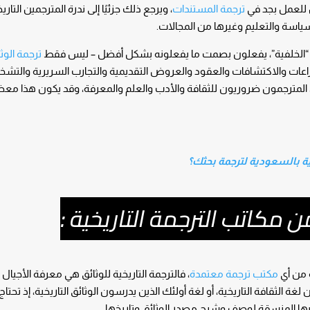
ين للعمل بجد في
ترجمة المستندات
، ويرجع ذلك جزئيًا إلى ندرة المترجمين التاري
لسياسة والتعليم وغيرها من المجالات.
 “الخلفية”، يفعلون بصمت ما يفعلونه بشكل أفضل – ليس فقط
ترجمة الوثا
ختراعات والاكتشافات والعقود والعروض التقديمية والتجارب السريرية والتش
ع، المترجمون ضروريون للثقافة والأدب والعلم والمعرفة، وقد يكون هذا مع
ية بالسعودية لترجمة بحثك؟
ن مكاتب الترجمة التاريخية :
ة من أي
مكتب ترجمة معتمدة
، فالترجمة التاريخية للوثائق هي معرفة الأجيال
الثقافة التاريخية، أو لغة أولئك الذين يدرسون الوثائق التاريخية، إذ تحتاج
روضها المنسقة لوصف وشرح مصدر الوثائق وتاريخها.