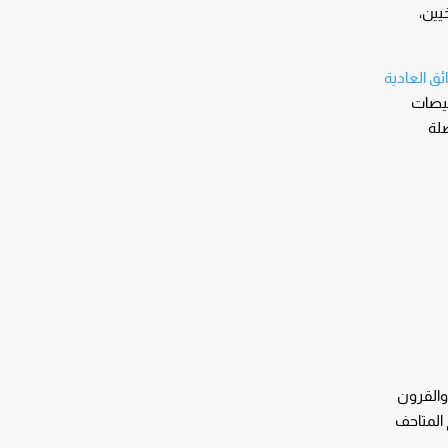
خيين،
ئق العادية
خيصات
ضلة
 والقرون
 المتاحف