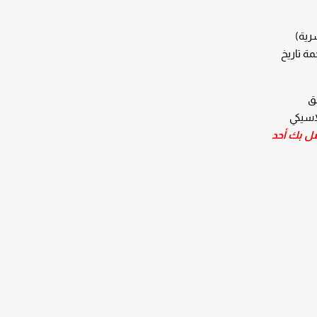
رية)
مة تاريخ
فق
لاسيكي
 بك أحد