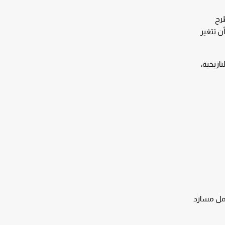
طرح
ن تتغير
اريخية،
عمل مسارد