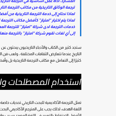
المسارد: أداة عمل أساسية في الترجمة التاريخ
ترجمة الوثائق التاريخية من مكاتب الترجمة التاري
لماذا نحتاج إلى خدمة الترجمة التاريخية من أفضل
لماذا يتم اختيار “امتياز” كأفضل مكاتب الترجمة ا
خدمات الترجمة لدى شركة “امتياز” للترجمة المع
إلى أي لغات تقوم شركة “امتياز” بالترجمة منها 
ستجد كثير من الكتاب والأدباء التاريخيون يبحثون عن م
التاريخ عندما تتعارض الثقافات المختلفة ، ولعب فن التر
كثيرًا إلى التعامل مع مكاتب الترجمة التاريخية بل وأف
استخدام المصطلحات والم
تمثل الترجمة الأكاديمية للبحث التاريخي تحديات خا
اللغة الهدف، لذلك يجب على المترجم الأكاديمي الب
الأفضل الاحتفاظ بالتعبير في اللغة المصدر بسبب واقعه