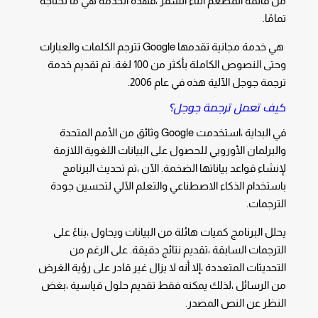
من قائمة المطعم أثناء السفر ،فهذه الخدمة هي ما تحتاجه
تمامًا.
هي خدمة مجانية تقدمها Google تترجم الكلمات والعبارات
وحتى النصوص الكاملة بأكثر من 100 لغة. تم تقديم خدمة
ترجمة جوجل الآلية هذه في عام 2006.
كيف تعمل ترجمة جوجل؟
في البداية ،استخدمت Google وثائق من الأمم المتحدة
والبرلمان الأوروبي للحصول على البيانات اللغوية اللازمة
لإنشاء قواعد بياناتها الضخمة. الآن ،تم تحديث البرنامج
باستخدام الذكاء الاصطناعي والتعلم الآلي لتحسين جودة
الترجمات.
يحلل البرنامج كميات هائلة من البيانات ويحاول ،بناءً على
الترجمات السابقة ،تقديم نتائج دقيقة. على الرغم من
التحديثات المتعددة ،إلا أنه لا يزال غير قادر على رؤية الغرض
من الرسائل ،لذلك يمكنه فقط تقديم حلول قياسية ،بغض
النظر عن النص المصدر.