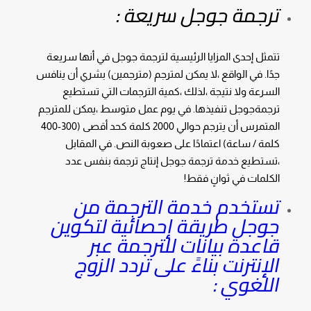
ترجمة جوجل سريعة :
تتمثل إحدى المزايا الرئيسية لترجمة جوجل في أنها سريعة
جدًا. في الواقع ،لا يمكن لمترجم (مترجمين) بشري أن ينافس
السرعة ولا نتيجة ،لذلك ،كمية الترجمات التي تستطيع
ترجمةجوجل تنفيذها. في يوم عمل متوسط ​​،يمكن للمترجم
المتمرس أن يترجم حوالي 2000 كلمة كحد أقصى (300-400
كلمة / ساعة) اعتمادًا على صعوبة النص. في المقابل
،تستطيع خدمة ترجمة جوجل إنتاج ترجمة بنفس عدد
الكلمات في ثوانٍ فقط!
تستخدم خدمة الترجمة من
جوجل طريقة إحصائية لتكوين
قاعدة بيانات للترجمة عبر
الإنترنت بناءً على تردد الزوج
اللغوي :