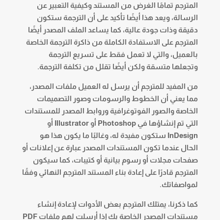
المترجم تمامًا الغرض من المستند وكيفية التعبير عن
الرسالة، ويعد هذا أيضًا تأكيد على أن الترجمة ستكون
دقيقة وذات جودة عالية، كما يساعد الملف المصدر أيضًا
المترجم على الاستفادة الكاملة من ذاكرة الترجمة الخاصة
بالعميل، والتي لا تعمل فقط على تسريع الترجمة
وتجعلها متسقة ولكن أيضًا تقلل من تكلفة الترجمة.
من المفيد للمترجم أن يرسل له العميل ملفات المصدر،
مما يعني أن الخطوط والرسومات وصور التصميمات
الخاصة والصور الفوتوغرافية وروابط المصدر للمستندات
التي تم إنشاؤها في Photoshop أو Illustrator أو
InDesign ستكون مفيدة له، وغالبًا ما يكون هذا هو
الحال عندما تكون المستندات المصدر عبارة عن إعلانات أو
صفحات مجلات أو رسوم بيانية أو كتيبات، كما سيكون
المترجم قادرًا على إعادة بناء المستند المترجم النهائي وفقًا
لمواصفاتك.
كما ذكرنا، يمتلك المترجم بعض الأدوات لإعادة إنشاء
مستندات المصدر الخاصة بك إذا أرسلت لهم ملفات PDF