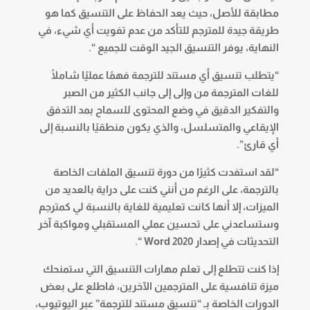
مطابقة للأصل، حيث يعد الحفاظ على التنسيق كما هو
طريقة جيدة للمترجم للتأكد من عدم تفويت أي شيء، في
النهاية، يوفر التنسيق الجيد الوقت للجميع “.
“يتطلب تنسيق أي مستند للترجمة فهمًا عمليًا شاملًا
للغات المترجمة من وإلى إلى جانب الكثير من الصبر
والتفكير الدقيق في وضع المحتوى للسماح بمد التدفق
الإيقاعي والمتسلسل، والذي يكون منطقيًا بالنسبة إلى
أي قارئ”.
“لقد استفدت كثيرًا من دورة تنسيق الملفات الخاصة
بالترجمة، على الرغم من أنني كنت على دراية بالعديد من
الميزات، إلا أنها كانت تعليمية للغاية بالنسبة لي كمترجم
وستساعدني على تحسين عملي المستقبلي ومواكبة آخر
التحديثات في إصدار Word 2020 “.
إذا كنت تتطلع إلى تعلم مهارات التنسيق التي ستمنحك
ميزة تنافسية على المترجمين الآخرين، فاطلع على بعض
الدورات الخاصة بـ “تنسيق مستند للترجمة” عبر اليوتيوب،