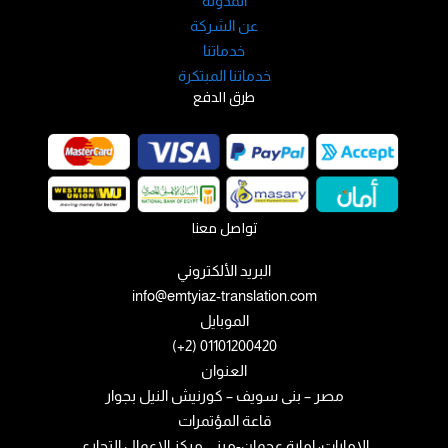
المدونة
عن الشركة
خدماتنا
خدماتنا المبتكرة
طرق الدفع
تواصل معنا
البريد الألكتروني
info@emtyiaz-translation.com
الموبايل
01101200420 (2+)
العنوان
مصر – بنى سويف – كورنيش النيل بجوار
قاعة المؤتمرات
الامارات: إمارة عجمان-مبني مركز الاعمال التجاري