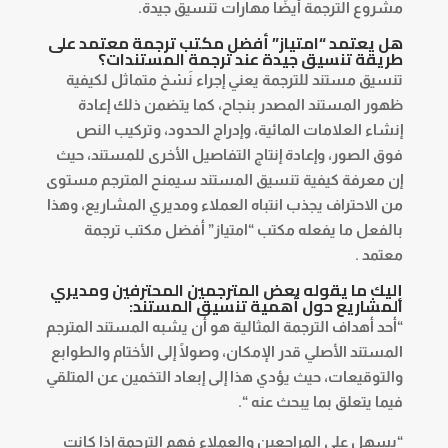
مشروع الترجمة أيضًا مهارات تنسيق جيدة.
هل يعتمد “امتياز” أفضل مكتب ترجمة معتمد على
طريقة تنسيق جيدة عند ترجمة المستندات؟
تنسيق مستند للترجمة يعني إجراء نَسْخ متماثل لكيفية
ظهور المستند المصدر بنجاح، كما يتضمن ذلك إعادة
إنشاء العلامات المائية، وإدراج الحدود، وتركيب النص
فوق الصور، وإعادة إنتاج التفاصيل الأخرى للمستند، حيث
إن معرفة كيفية تنسيق المستند سيمنح المترجم مستوى
من الاحتراف يجذب انتباه العملاء ومديري المشاريع، وهذا
بالفعل ما يفعله مكتب “امتياز” أفضل مكتب ترجمة
معتمد .
إليك ما يقوله بعض المترجمين المحترفين ومديري
المشاريع حول أهمية تنسيق المستند:
“أحد أهداف الترجمة المثالية هو أن يشبه المستند المترجم
المستند الأصلي قدر الإمكان، وصولًا إلى الأختام والطوابع
والتوقيعات، حيث يؤدي هذا إلى إبعاد التخمين عن المتلقي
فيما يتعلق بما يبحث عنه “.
“يسهل على المراجعين والعملاء فهم الترجمة إذا كانت