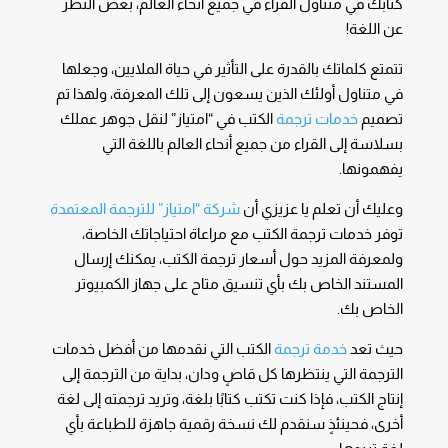
كتابك في متناول القراء في جميع أنحاء العالم، بغض النظر
عن اللغة!
تتمتع كلماتك بالقدرة على التأثير في حياة الملايين، وجعلها
في متناول أولئك الذين يسعون إلى تلك المعرفة، ولهذا تم
تصميم
خدمات ترجمة
الكتب في “امتياز” لنقل جوهر عملك
بسلاسة إلى القراء من جميع أنحاء العالم باللغة التي
يفهمونها.
وعليك أن تعلم يا عزيزي أن
شركة “امتياز” للترجمة المعتمدة
توفر خدمات ترجمة الكتب مع مراعاة احتياجاتك الخاصة،
ولمعرفة المزيد حول أسعار ترجمة الكتب، يمكنك إرسال
المستند الخاص بك بأي تنسيق متاح على جهاز الكمبيوتر
الخاص بك.
حيث تعد
خدمة ترجمة
الكتب التي نقدمها من أفضل خدمات
الترجمة التي ينتظرها كل قاصٍ ودان، بداية من الترجمة إلى
إنتاج الكتب، فإذا كنت تكتب كتابًا بلغة، وتريد ترجمته إلى لغة
أخرى، فحينئذٍ سنقدم لك نسخة رقمية جاهزة للطباعة بأي