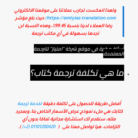
ولهذا انعكست تجارب عملائنا على موقعنا الالكتروني
https://emtyiaz-translation.com/
حيث بلغ مؤشر
رضا العملاء لدينا بنسبة 99.45٪، وهذه النسبة لن
تجدها بسهولة في أي مكتب ترجمة
أسئلة مكررة في موقع شركة “امتياز” للترجمة
المعتمدة:
ما هي تكلفة ترجمة كتاب؟
أفضل طريقة للحصول على تكلفة دقيقة
لخدمة ترجمة
كتابك هي ملء نموذج عرض الأسعار الخاص بنا، وبمجرد
ملئه، سنقدم لك استشارة مجانية تمامًا بدون أي
التزامات، هيا تواصل معنا على (
01101200420 (2+)
).