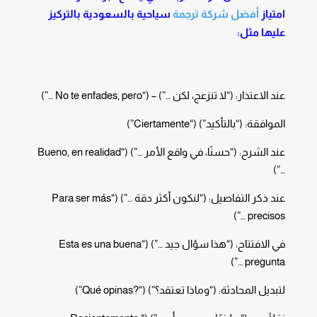
امتياز
أفضل شركة ترجمة
سياحية بالسعودية بالتركيز
عليها مثل:
عند الاعتذار: (“لا تنزعج، لكن …”) – (“No te enfades, pero …”)
الموافقة: (“بالتأكيد”) (“Ciertamente”)
عند الشرح: (“حسنًا، في واقع الأمر …”) (“Bueno, en realidad
…”)
عند ذكر التفاصيل: (“لنكون أكثر دقة …”) (“Para ser más
precisos …”)
في الافتتاح: (“هذا سؤال جيد …”) (“Esta es una buena
pregunta …”)
لتبديل المحادثة: (“وماذا تعتقد؟”) (“?Qué opinas”)