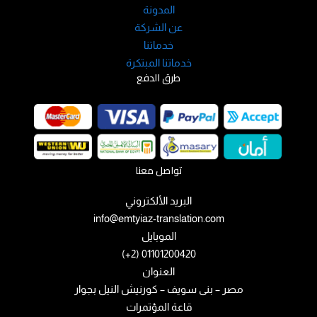
المدونة
عن الشركة
خدماتنا
خدماتنا المبتكرة
طرق الدفع
تواصل معنا
البريد الألكتروني
info@emtyiaz-translation.com
الموبايل
01101200420 (2+)
العنوان
مصر – بنى سويف – كورنيش النيل بجوار
قاعة المؤتمرات