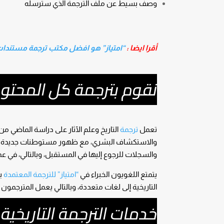
وصف بسيط عن ملف الترجمة الذي سترسله
أقرا ايضا :
“امتياز” هو افضل مكتب ترجمة مستندا
نقوم بترجمة كل المحتوى
تعمل
ترجمة
التاريخ وعلم الآثار على دراسة الماضي
والاستكشاف البشري، مع ظهور مستوطنات جديدة وتلا
والسجلات للرجوع إليها في المستقبل، وبالتالي، في ع
يتمتع اللغويون الخبراء في
“امتياز” للترجمة المعتمدة
بخ
التاريخية إلى لغات متعددة، وبالتالي يعمل المترجمو
خدمات الترجمة التاريخية 