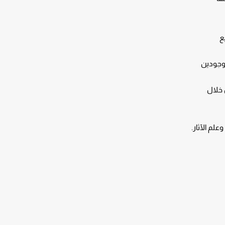
شاريع
موجودين
 خلال
لم الآثار.