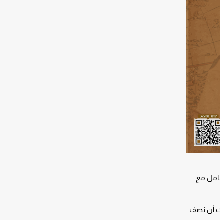
عامل مع
يث أن نصف