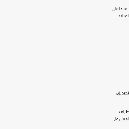
منها على
لميلاد
لتصديق،
أطراف
لعمل على