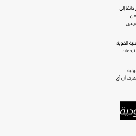
ائمًا إلى
 من
ترفين
ية القوية،
لترجمات
ولية
تعرف أن أي
دية