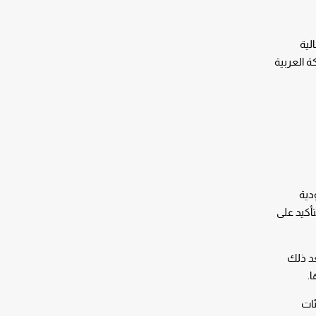
لية
ة العربية
دية
أكيد على
د ذلك
.
ئات