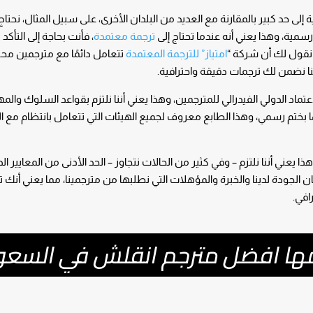
لى حد كبير بالمقارنة مع العديد من البلدان الأخرى، على سبيل المثال، نحتاج د
مية، وهذا يعني أنه عندما تحتاج إلى
ترجمة معتمدة
، فأنت بحاجة إلى التأكد
نقول لك أن شركة “
امتياز” للترجمة المعتمدة
تتعامل دائمًا مع مترجمين مح
نا نضمن لك ترجمات دقيقة واحترافية.
اد الدولي الفيدرالي للمترجمين، وهذا يعني أننا نلتزم بقواعد السلوك والمهن
ها بختم رسمي، وهذا الطابع معروف لجميع الهيئات التي تتعامل بانتظام مع ا
يعني أننا نلتزم – وفي كثير من الحالات نتجاوز – الحد الأدنى من المعايير الد
الجودة لدينا والخبرة والمؤهلات التي نطلبها من مترجمينا، مما يعني أنك 
افي.
دمها افضل مترجم انقلش في السعو