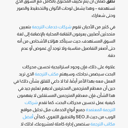
نطق
ضمان أن يتم تكييف المحتوى بالكامل مع السوق الذي
تستهدفه – وهذا يشمل لوحات الألوان والتخطيط والصور
وحتى شعارك.
في كثير من الأحيان تقوم
شركات خدمات الترجمة
بتعيين
متحدثين أصليين يعرفون الثقافة المحلية بالإضافة إلى لغة
السوق المستهدف، حيث سيتأكد هؤلاء الأشخاص من أنه
حتى أصغر التفاصيل مناسبة ولا توجد أي غموض أو عدم
دقة.
علاوة على ذلك، فإن وجود استراتيجية تحسين محركات
البحث سيضمن نجاحك، وسيهتم
مكتب الترجمة
الذي تريد
العمل معه بهذا الأمر أيضًا، لذا لا داعي للقلق بشأن ذلك! في
حين أن معظم المترجمين المحترفين لديهم تعليم جيد في
هذا الشأن، فإن معظم المترجمين المستقلين لا يفهمون
كيفية عمل تحسين محركات البحث، كما تقدم
شركات
الترجمة المعتمدة
جميع أنواع الخدمات مثل تحليل مواقع
الويب من حيث الـ SEO والتدقيق اللغوي، كما أن
أفضل
مكاتب الترجمة
ستضمن إدارة كاملة لمشروعك، لذلك لا