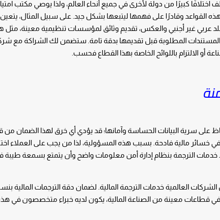
اختلافًا كبيرًا من دولة لأخرى في جميع أنحاء العالم، ولذا يوصي مكتب امتي
ذه القواعد وقادرًا على فهمها ليتبعها بشكل جيد. على سبيل المثال، يتعين
بلد عربي غير أجنبي والعكس، تقديم وثائق لمؤسسات تنظيمية معينة، مثل هيئ
ك المستندات المطلوبة قبل تقديمها بدقة تامة. ستضمن لك الشراكة مع شرك
عة أو الالتزام باللوائح الخاصة بهذا القطاع فحسب.
منة
ظ على سرية البيانات الحساسة وآمانها؛ قد يؤدي أي خرق لهذا الضمان من 
ي خسائر مالية فادحة. بسبب هذه المسؤولية، لذا من يجب على العملاء اخت
ود خدمات الترجمة بنظام إدارة أمن معلومات واضح وأن يتمتع بسمعة طيبة في
قطاعات معينة من الصناعة المالية، يكون لديه خبراء متخصصون في هذه 