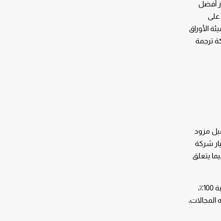
از أفضل
 على
ة الأوراق
ة ترجمة
قبل مزود
يار شركة
ما يتعلق
مع استمرار نمو الصناعة المالية، ستستخدم المزيد من الشركات العالمية خدمات الترجمة المالية. لضمان دقة الترجمات المالية بنسبة 100٪،
المجالات،