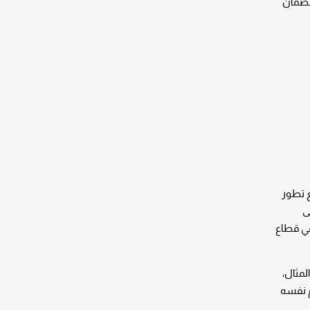
 لضمان
ع تطور
ى
في قطاع
لمثال،
م نفسه