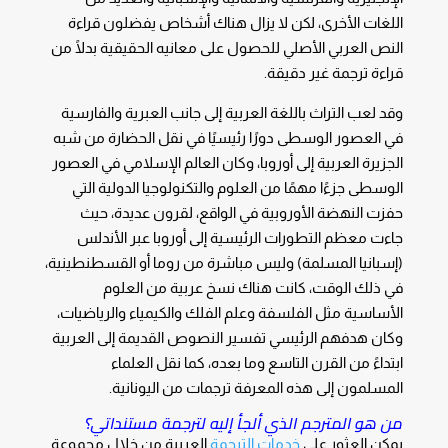
اللغات الأخرى، لكن لا يزال هناك أشخاص يفضلون قراءة
النص العربي الأصلي للحصول على معانيه الحقيقية بدلًا من
قراءة ترجمة غير دقيقة.
وقد لعب التراث باللغة العربية إلى جانب العبرية والفارسية
في العصور الوسطى دورًا رئيسيًا في نقل الحضارة من شبه
الجزيرة العربية إلى أوروبا، وكان العالم الإسلامي في العصور
الوسطى جزءًا مهمًا من العلوم والتكنولوجيا الدولية التي
حفزت النهضة الأوروبية في الواقع، لقرون عديدة، حيث
جاءت معظم التطورات الرئيسية إلى أوروبا عبر الأندلس
(إسبانيا المسلمة) وليس مباشرة من روما أو القسطنطينية،
في ذلك الوقت، كانت هناك نسخ عربية من العلوم
الأساسية مثل الفلسفة وعلم الفلك والكيمياء والرياضيات،
وكان هدفهم الرئيسي تفسير النصوص القديمة إلى العربية
ابتداءً من القرن التاسع وما بعده، كما نقل العلماء
المسلمون إلى هذه المعرفة ترجمات من اليونانية.
من هو المترجم الذي ألجأ إليه لترجمة مستنداتي؟
يمكن العثور على
خدمات الترجمة
العربية من خلال مجموعة