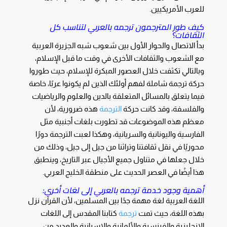
للعرب الأمريكيين.
كيف طور المترجمون ترجمه بالعربي لتناسب كل
الثقافات؟
بدأ الاتصال والحوار الأول بين شعوب شبه الجزيرة العربية
مع الشعوب والثقافات الأخرى في وقت ما قبل الإسلام،
وبالتالي تكثفت خلال العصور المبكرة للإسلام، حيث طوروا
حركة ترجمة شاملة لفهم أولئك الذين لم يكونوا عربًا، خاصة
فيما يتعلق بالمسائل المتعلقة بالدين والعلوم والرياضيات
والفلسفة، وقد كانت حركة
الترجمة
هذه ضرورية، لأن
معظم هذه الموضوعات قد تطورت بلغات أجنبية مثل
الفارسية واليونانية والسريانية، وهكذا لعبت الترجمة دورًا
محوريًا في نقل ثقافتنا وتراثنا من جيل إلى جيل، وذلك من
خلال جعلها في متناول جميع الأجيال عبر التاريخ، وينطبق
هذا أيضًا في العصر الحديث على منطقة الخليج العربي.
أهمية وجود خدمة ترجمه بالعربي إلى لغات أخرى:
اللغة العربية لغة مهمة جدًا بين المسلمين، لأن القرآن نزل
بهذه اللغة، حيث تمت
ترجمة
كتابنا المقدس إلى اللغات
الإنجليزية والفرنسية والألمانية والإسبانية والعديد من