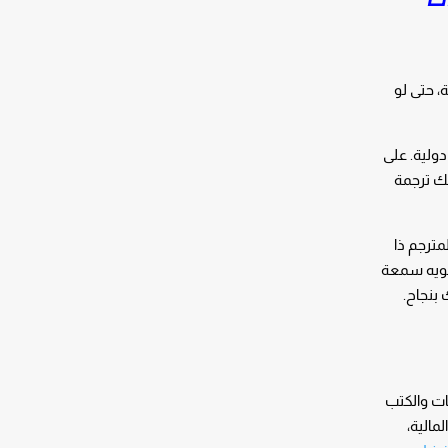
، حتى لو
ولية. على
نك ترجمة
مترجم ذا
تشويه سمعة
 بنجاح.
ات والكتب
مالية،