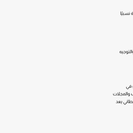
نسبيًا
لتوجيه
 في
 مليار جنيه إسترليني من الكتب والمجلات
 أن السوق البريطاني يعد