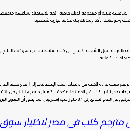
 بمنافسة قليلة أو معدومة. لديك فرصة رائعة للاستمتاع بمنافسة منخفضة 
 لكتبك ومؤلفاتك، تأكد بإمكانك بناء علامة تجارية شخصية.
لقراءة. يميل الشعب الألماني إلى كتب الفلسفة والترفيه، وكتب الطبخ وا
تمامات الألمانية.
رتفع نسب قراءة الكتب في بريطانيا. تشير الإحصائيات إلى ارتفاع نسبة القراء
المملكة المتحدة عامًا تلو الآخر. في عام 2020، تجاوزت إيرادات دور نشر الكتب في المملكة المتحدة الـ 3
والحقوق الرقمية، حيث ارتفعت من 2.77 مليار جنيه إسترليني في العام السابق إلى 3.4 مليار جنيه إسترليني، مما يعني
 مترجم كتب في مصر لاختيار سوق