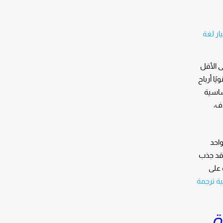
يار لغة
ى الأقل
الم سنويًا أرباح
أساسية
ف،
Amazo ويوفر لك رابط واحد
 قد جذب
. الآن بعد أن تعرفت على
ة ترجمة
ة