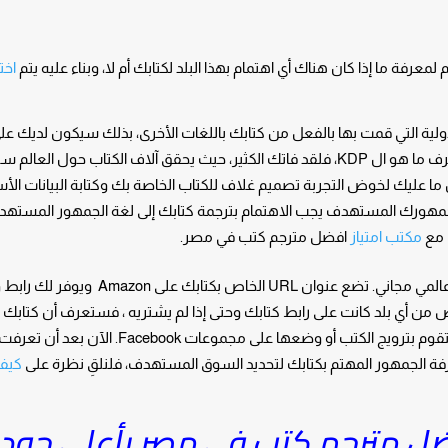
لمعرفة ما إذا كان هناك أي اهتمام بهذا البلد لكتابك أم لا، وبناء عليه يتم
اخت
يعات الدولية التي قمت بها بالفعل من كتابك باللغات الأخرى، بذلك سيكون لديك عل
تفهم أن هناك أشخاصًا مهتمون بذلك. إن لم تكن تعرف ما هو ال KDP، فلقد فاتك الكثير، حيث يحقق آلاف الكتاب حول الع
ازون، كل ما عليك لخوض التجربة تصميم غلاف للكتاب الخاصة بك وكتابة البيانات ال
مهورك المستهدف يجب الاهتمام بترجمة كتابك إلى لغة الجمهور المستهد
 مع
مكتب امتياز
افضل مترجم كتب في مصر.
طريقة أخرى هي استخدام Book Linker، وهو رابط عالمي مجاني. تضع عنوان URL الخاص بكتابك على n
ص من أي بلد كانت على رابط كتابك وحتى إذا لم يشتريه ، فستعرف أن كتابك
الاهتمام في هذا السوق. هذا فعال للغاية إذا كنت ستقوم بترويج الكتب أو وضعها على مجموعات Facebook
عرفة الجمهور المهتم بكتابك لتحديد السوق المستهدف، فلنلقِ نظرة على
كيفي
فضل مترجم كتب في مصر بأعلى جود