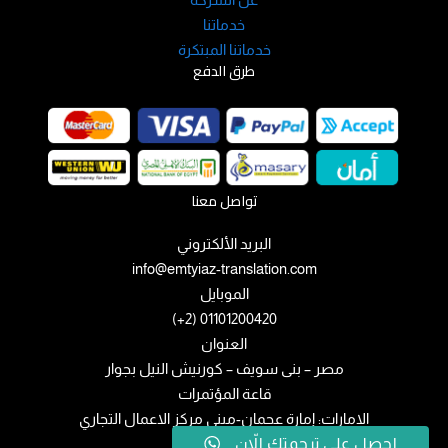
خدماتنا
خدماتنا المبتكرة
طرق الدفع
تواصل معنا
البريد الألكتروني
info@emtyiaz-translation.com
الموبايل
01101200420 (2+)
العنوان
مصر – بنى سويف – كورنيش النيل بجوار
قاعة المؤتمرات
الامارات: إمارة عجمان-مبني مركز الاعمال التجاري
احصل على ترجمتك الاّن