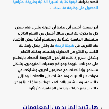
ننصح بقراءة:
كيفية كتابة السيرة الذاتية بطريقة احترافية
للحصول على وظيفة مناسبة
. :
.
آخر نصيحة: أشعر أني بحاجة أن اخبرك بشيء هام بعض
كل ما ذكرته لك ليس هناك أفضل من التعلم الذاتي؛
ستعلمك الجامعة شيئًا ما، وستتعلم أيضًا بعض الأشياء
عند التدريب في
شركة ترجمة
ما، ولكن يظل بإمكانك
اكتساب الكثير من المعارف بنفسك. يمكنك التعلم
بشكل أسرع إذا كنت تقرأ حول الترجمة. أنصحك بالإطلاع
على مدونات الترجمة ومواقع جمعيات المترجمين، بشكل
مستمر، وإذا تحدثت مع محترفين آخرين، وشاركت في
ندوات عبر الإنترنت ومناقشات على LinkedIn وما إلى
ذلك، فسوف تشعر بالاختلاف. كونك متعلمًا ذاتيًا يمكن
ذلك أن يغير حياتك، ويجعل المغامرة أكثر إثارة.
هل تريد المزيد من المعلومات