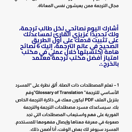
مجال الترجمة ممن يعيشون نفس المعاناة.
أشارك اليوم نصائحي لكل طالب ترجمة،
ولك تحديدًا عزيزي القارئ لمساعدتك
على تثبيت قدمك على أول الطريق
الصحيح في عالم الترجمة، إليك 6 نصائح
هامة اكتسبتها خلال عملي في
مكتب
امتياز
أفضل مكتب ترجمة معتمد
بالخرج.:.
1 – تعلم المصطلحات ذات الصلة. ألق نظرة على “المسرد
الأساسي للترجمة” Glossary of Translation”وقم
بتنزيل الملف PDF ليكون معك في ذاكرة الترجمة الخاص
بك. سيساعدك مسرد مصطلحات الترجمة والترجمة
الفورية على فهم واستيعاب المصطلحات التي تجد
صعوبة في معرفة معناها وإيصال مفهومها للمستخدم.
المسرد سيوفر لك بعض الوقت، أنا أضمن ذلك.