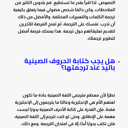
النصوص. لذا اقرأ بقدر ما تستطيع. قم بتدوين الكثير من
الملاحظات. وكن دائمًا شخص فضولي فيما يتعلق بكيفية
ترجمة الكلمات والتعبيرات المختلفة. والأفضل من ذلك
أن تدرب نفسك على الترجمة، ثم تمنح الفرصة للآخرين
لتقديم تعليقاتهم حول ترجمة. هذا يمنحك فرصة أفضل
لتطوير ترجمتك.
هل يجب كتابة الحروف الصينية
باليد عند ترجمتها؟
نظرًا لأن معظم مترجمي اللغة الصينية عادة ما تكون
لغتهم الأم هي الإنجليزية وغالبًا ما يترجمون إلى الإنجليزية
فقط، فإن القدرة على كتابة الأحرف الصينية يدويًا ليست
مهمة على الإطلاق. وحتى لو كنت تترجم إلى اللغة الصينية،
فلن تكتب يدويًا أبدًا، إلا في امتحان الترجمة. ومع ذلك،