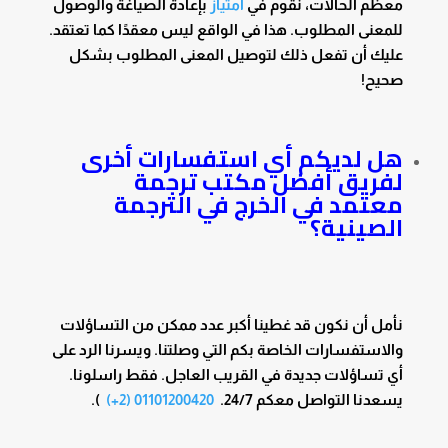
معظم الحالات، نقوم في
امتياز
بإعادة الصياغة والوصول
للمعنى المطلوب. هذا في الواقع ليس معقدًا كما تعتقد.
عليك أن تفعل ذلك لتوصيل المعنى المطلوب بشكل
صحيح!
هل لديكم أي استفسارات أخرى
لفريق أفضل مكتب ترجمة
معتمد في الخرج في الترجمة
الصينية؟
نأمل أن نكون قد غطينا أكبر عدد ممكن من التساؤلات
والاستفسارات الخاصة بكم التي وصلتنا. ويسرنا الرد على
أي تساؤلات جديدة في القريب العاجل. فقط راسلونا.
يسعدنا التواصل معكم 24/7.
01101200420 (2+)
).