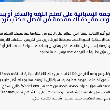
مة الإسبانية على تعلم اللغة والسفر أو بب
 نص إسباني. فيما يلي 6 أدوات مفيدة لك مقدمة من أفضل مكتب تر
انية رابع أكثر اللغات انتشارًا في العالم. على الرغم من اعتبارها لغة سهلة التعلم نسبي
لشخص ليتحدث الإسبانية. لسوء الحظ، معظمنا غير قادرين على تكريس الساعات اللازم
ق ترجمة إسباني على هاتفك الذكي يمكن أن يساعدك. سواء كنت مسافرًا أو ت
، فإن تطبيقات الترجمة هذه توفر لك ما تحتاجه.
يعد Google Translate أحد أكثر تطبيقات الترجمة شيوعًا، وهو يدعم أكثر من 100 لغة، بما في ذلك اللغة الإسبانية.
دلاً من الكلمات الفردية. هذا يضيف سياقًا إلى الترجمة، مما يجعلها أكثر طبيعي
إلى ذلك، فإن التطبيق سهل الاستخدام للغاية ويتم تحديثه باستمرار بميزات جديدة. واحدة من هذه هي World Lens، والتي تسمح
للمستخدمين بتوجيه الكاميرا الخاصة بهم إلى جزء من النص، مثل علامة، 
تترجم اللغة المكتوبة بخط اليد على شاشة الهاتف الذكي.