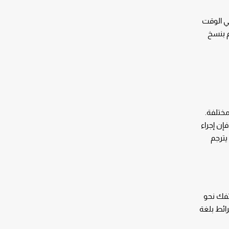
SayHi محادثة ثنائية الاتجاه في الوقت
م بنسخ
iTrans – جميعها على ميزات مختلفة.
ًا، فإن إجراء
يترجم
ميرا هاتفك نحو
يضًا أداة رائعة لفهم الخرائط بلغة