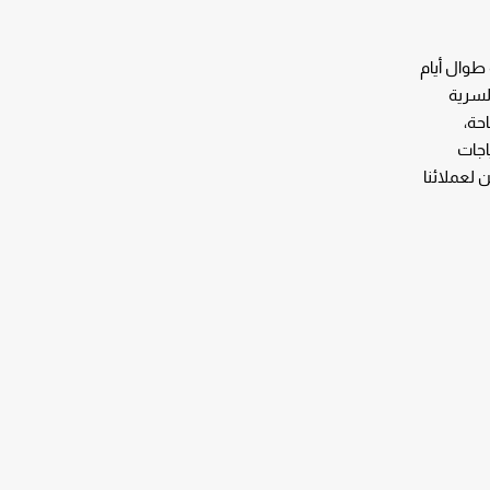
طوال أيام
لسرية
احة،
اجات
 لعملائنا