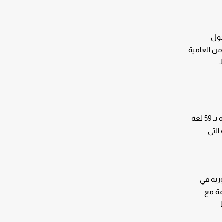
محول
 مختلفة من العامية
ـ
Vocre هي طريقة ممتعة وسهلة لإجراء محادثة مع شخص يتحدث لغة أخرى. يوفر هذا التطبيق ترجمة صوتية فورية وترجمة نصية بـ 59 لغة
التي
رية في
جمة مع