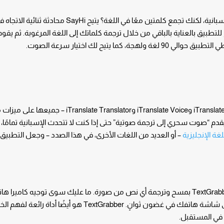
هل تريد إجراء محادثة سريعة مع شخص ما باللغة الإسبانية، لكنك تجمع كلمتين معًا في اللغة؟ يتيح 
تطبيق بالعناية بالباقي من خلال ترجمة كلماتك إلى اللغة المرغوبة. ثم يقو
ا يتيح لك اختيار سرعة الصوت.
تحتوي تطبيقات iTranslate – بما في ذلك iTranslate Converse وiTranslate Voice وlate Translator
ثر إثارة للإعجاب هو iTranslate Voice الذي يقدم “صوت سحري إلى ترجمة صوتية” حتى إذا كنت لا تتحدث الإسبانية تمام
غة الإنجليزية
– أو العديد من اللغات الأخرى، في هذا الصدد – وجعل التطبيق 
مثالي لترجمة القوائم والعلامات بلغة أجنبية، يقوم TextGrabber بمسح وترجمة أي نص من صورة. ما عليك سوى توجيه كا
النص وترجمته إلى اللغة الإنجليزية أو إلى لغة أخرى على شاشة هاتفك في غضون ثوانٍ. TextGrabber هو أ
ا في المستقبل.