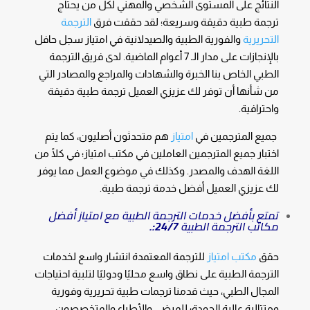
النتائج على المستوى الشخصي والمهني لكل من يحتاج
ترجمة طبية دقيقة وسريعة؛ لقد حققت فرق
الترجمة
التحريرية
والفورية الطبية والصيدلانية في امتياز سجل حافل
بالإنجازات على مدار الـ 7 أعوام الماضية. لدى فريق الترجمة
الطبي الخاص بنا الخبرة والشهادات والمراجع والمصادر التي
من شأنها أن توفر لك عزيزي العميل ترجمة طبية دقيقة
واحترافية.
جميع المترجمين في
امتياز
هم متحدثون أصليون، كما يتم
اختبار جميع المترجمين العاملين في مكتب امتياز؛ في كلًا من
اللغة الهدف والمصدر. وكذلك في موضوع العمل مما يوفر
لك عزيزي العميل أفضل خدمة ترجمة طبية.
تمتع بأفضل خدمات الترجمة الطبية مع امتياز أفضل
مكاتب الترجمة الطبية
24/7:.
حقق
مكتب امتياز
للترجمة المعتمدة انتشار واسع لخدمات
الترجمة الطبية على نطاق واسع محليًا ودوليًا لتلبية احتياجات
المجال الطبي، حيث قدمنا ​​ترجمات طبية تحريرية وفورية
ومتتالية عالية الجودة؛ للمرضى والأطباء والمتخصصون