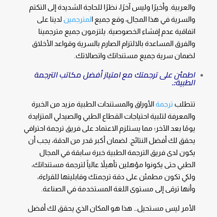
والعربية. وأخيرًا وليس آخرًا، نظرًا للحاجة الشديدة إلى التكتم
والسرية في هذا المجال، وقع جميع ا
لمترجمين
لدينا على
اتفاقية عدم إفشاء الخصوصية. يلتزمون جميع مترجمينا
والفرق المساعدة بالالتزام الصارم بالسرية وقواعد الأخلاق
لضمان سرية جميع مستنداتك واتصالاتك.
اطمئن على ترجمتك مع امتياز أفضل مكاتب الترجمة
الطبية
:.
تتطلب
ترجمة
الأوراق والمستندات الطبية مزيد من الخبرة
والمعرفة لتلبية احتياجات القطاع الطبي والصيدلي المتزايدة
يومًا بعد الآخر؛ مما يستلزم الاعتماد على فريق ترجمة احترافي
يحقق لك أفضل النتائج. لضمان أكبر قدر من الدقة، يجب أن
يكون لدى فريق الترجمة الطبية خبرة سابقة في المجال
الطبي حتى يكونوا مؤهلين تأهيلاً عالياً لترجمة مستنداتك،
ولكي تكون مطمئن على دقة ترجمتك وقابليتها للقراءة،
وأنها ترقى إلى مستوى اللغة المستخدمة في الصناعة.
الأمر ليس مستحيل… هذا هو المكان الذي يحقق لك أفضل