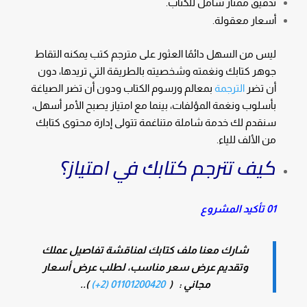
تدقيق ممتاز شامل للكتاب.
أسعار معقولة.
ليس من السهل دائمًا العثور على مترجم كتب يمكنه التقاط
جوهر كتابك ونغمته وشخصيته بالطريقة التي تريدها، دون
أن تضر
الترجمة
بمعالم ورسوم الكتاب ودون أن تضر الصياغة
بأسلوب ونغمة المؤلفات، بينما مع امتياز يصبح الأمر أسهل،
سنقدم لك خدمة شاملة متناغمة تتولى إدارة محتوى كتابك
من الألف للياء.
كيف تترجم كتابك في امتياز؟
01 تأكيد المشروع
شارك معنا ملف كتابك لمناقشة تفاصيل عملك
وتقديم عرض سعر مناسب، لطلب عرض أسعار
مجاني : (
01101200420 (2+)
)..