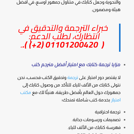
والنحوية وجعل كتابك في متناول جمهور أوسع، في أفضل
هيئة ومضمون.
خبراء الترجمة والتدقيق في
انتظارك، لطلب الدعم:
.
).
01101200420 (2+)
(
مزايا ترجمة كتابك مع امتياز أفضل مترجم كتب
لا يقتصر دور امتياز على
ترجمة
وتدقيق الكتب فحسب، نحن
نتولى كتابك من الألف للياء، للتأكد من وصول كتابك إلى
جمهورك حول العالم بأفضل طريقة، هنيئًا لك مع
مكتب
امتياز
بخدمة كتب شاملة تمنحك؛
ترجمة احترافية
تصميمات ورسومات جذابة.
فهرسة كتابك من الألف للياء.