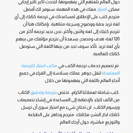
حول العالم بلغتهم التي يفهمونها؛ لتحدث أكبر تأثير إيجابي
ممكن.
امتياز
معك في هذه المهمة، سنوفر لك أفضل
مترجم كتب على الإطلاق لمساعدتك في ترجمة كتابك إلى أي
لغة تريد بدقة ووضوح وسرعة متناهية. بإمكانك هنا أن
تترجم كتبك إلى لغة واثنين وأكثر، نحن نجيد ترجمة أكثر من
120 لغة؛ هدف ومصدر، يسعدنا أن نترجم مؤلفك من بينهم
بأي لغة تريد. تأكد سوف تجد من بينها اللغة التي ستوصل
كتابك للعالمية.
تم تصميم خدمات ترجمة الكتب في
مكتب امتياز للترجمة
المعتمدة
؛ لنقل جوهر عملك بسلاسة إلى القراء في جميع
أنحاء العالم باللغة التي يفهمونها من خلال
كتب شاملة لعملائنا الكرام، تختص
بترجمة وتدقيق
الكتاب
من الألف للياء، بالإضافة إلى المساعدة في إنشاء تصميمات
ورسوم الكتاب، لن تحتاج شيء مع امتياز سوى أن ترسل
كتابك لدار النشر؛ فكتابك مترجم وجاهز على الطباعة
والتوزيع مباشرة، حول أرجاء العالم.