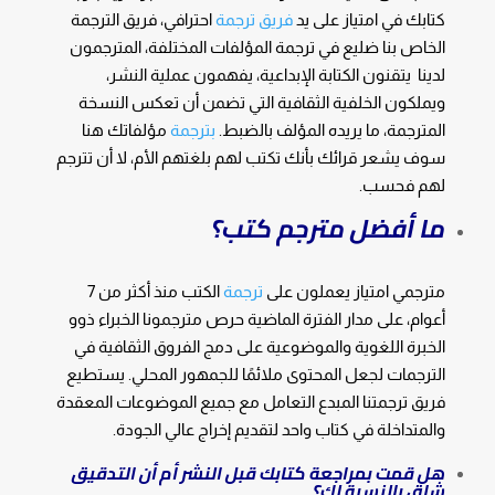
كتابك في امتياز على يد
فريق ترجمة
احترافي، فريق الترجمة
الخاص بنا ضليع في ترجمة المؤلفات المختلفة، المترجمون
لدينا يتقنون الكتابة الإبداعية، يفهمون عملية النشر،
ويملكون الخلفية الثقافية التي تضمن أن تعكس النسخة
المترجمة، ما يريده المؤلف بالضبط.
بترجمة
مؤلفاتك هنا
سوف يشعر قرائك بأنك تكتب لهم بلغتهم الأم، لا أن تترجم
لهم فحسب.
ما أفضل مترجم كتب؟
مترجمي امتياز يعملون على
ترجمة
الكتب منذ أكثر من 7
أعوام، على مدار الفترة الماضية حرص مترجمونا الخبراء ذوو
الخبرة اللغوية والموضوعية على دمج الفروق الثقافية في
الترجمات لجعل المحتوى ملائمًا للجمهور المحلي. يستطيع
فريق ترجمتنا المبدع التعامل مع جميع الموضوعات المعقدة
والمتداخلة في كتاب واحد لتقديم إخراج عالي الجودة.
هل قمت بمراجعة كتابك قبل النشر أم أن التدقيق
شاق بالنسبة لك؟