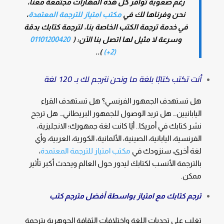
رغم صعوبة توافر كل هذه المهارات مجتمعة معنا،
نحن وفرناها لك في
مكتب امتياز للترجمة المعتمدة
،
في خدمة ترجمة الكتب الخاصة بنا، لترجمة كتابك بدقة
وسرعة لا مثيل لها اتصل بنا الآن: (
01101200420
)..
(2+)
أنت تكتب كتابًا بلغة ما ونحن نترجم لك بـ 120 لغة
هل تستهدف الجمهور الفرنسي؟ هل تستهدف القراء
اليابانيين… هل تريد الوصول للجمهور البريطاني… هل ترجح
نشر كتابك في أمريكا.. أيًا كانت لغة جمهورك؛ الانجليزية،
الفرنسية، اليابانية، الصينية، الألمانية، الكورية، العربية، وأي
لغة أخرى، سنزودك في
مكتب امتياز للترجمة المعتمدة
،
بالترجمة الأنسب لكتابك ليدور حول العالم ويحدث أكبر تأثير
ممكن.
ترجم كتابك مع امتياز بواسطة أفضل مترجم كتب
تغلب على تحديات اللغة واختلافات الثقافة الجوهرية بترجمة