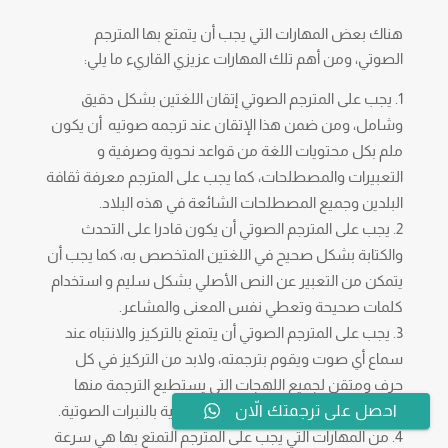
هناك بعض المهارات التي يجب أن يتمتع بها المترجم
الصوتي، ومن أهم تلك المهارات عزيزي القاريء ما يلي:
يجب على المترجم الصوتي إتقان اللغتين بشكل دقيق
وشامل، ومن ضمن هذا الإتقان عند ترجمه صوتيه أن يكون
ملم بكل محتويات اللغة من قواعد نحوية وصرفية و
التعبيرات والمصطلحات، كما يجب على المترجم معرفة ثقافة
البلدين وجميع المصطلحات الشائعة في هذه البلاد.
يجب على المترجم الصوتي أن يكون قادرا على التحدث
والكتابة بشكل صحيح في اللغتين المتخصص به، كما يجب أن
يتمكن من التعبير عن النص الأصلي بشكل سليم و استخدام
كلمات صحيحة وتعطي نفس المعنى والمشاعر.
يجب على المترجم الصوتي أن يتمتع بالتركيز والانتباه عند
سماع أي صوت ويقوم بترجمته، ولابد من التركيز في كل
حرف ومتقن لجميع اللهجات التي يستطيع الترجمة منها
وإليها، كما يجب أن يكون على دراية كافية بالنبرات الصوتية.
احصل على ترجمتك الاّن
من المهارات التي يجب على المترجم التمتع بها هي سرعة