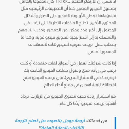
لا تنسى أن الارتفاع الضخم لـ TikTok كان مدفوعًا بالكامل
بمحتوى الفيديو القصير، كما أن التطبيقات الرئيسية مثل
Instagram تعطي الأولوية للفيديو على الصور وأشكال
المحتوى الأخرى. تحتاج العلامات التجارية التي ترغب في
الوصول إلى أكبر عدد ممكن من الجمهور وجذب انتباههم
والتمسك به إلى استراتيجية تسويق فيديو قوية. وهذا ما
يتطلب عمل ترجمه صوتيه للفيديوهات لاستهداف
الجمهور العالمي.
إذا كانت شركتك تعمل في أسواق لغات متعددة أو كنت
ترغب في زيادة مدى وصول حملات الفيديو الخاصة بك
(وفرصك في الانتشار السريع)، فإن ترجمة الفيديو تفتح
لقطاتك للمشاهدين في جميع أنحاء العالم.
مع استمرار زيادة حصة محتوى الفيديو من الزيارات، تزداد
أهمية ترجمة الفيديو أيضًا كل عام.
من خدماتنا:
ترجمة جوجل بالصوت هل تصلح لترجمة
اللقاءات الدولية الهامة؟
!