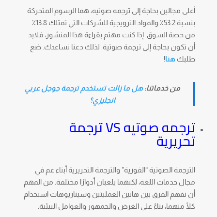
أعلى مجالين بحاجة إلى ترجمه صوتيه، هما الرسوم المتحركة
بنسبة 53.2٪ والمواد الترويجية للشركات التي تمتلك 13.8٪
من حصة السوق. إذا كنت مهتم بقراءة هذا المنشور، فلابد
أن تكون بحاجة إلى ترجمة صوتية. لذلك دعنا نساعدك. ضع
طلبك
هنا
!
من خدماتنا:
هل ما زالت تستخدم ترجمة جوجل عربي
انجليزي؟
ترجمه صوتيه VS ترجمة
تحريرية
الترجمة الصوتية “الفورية” والترجمة التحريرية أبناء عم في
مجال خدمات اللغة، لكنهما يلعبان أدوارًا مختلفة. من المهم
أن نفهم الفرق بين هاتين العمليتين وسيناريوهات استخدام
كلًا منهما، بناءً على الغرض والجمهور والعوامل البيئية.