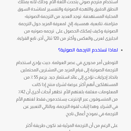
استخدام مترجم صوتي يتحدث اللغة الأم. وذلك لأنه يمتلك
النطق الدقيق واللهجة الصوتية والتفسير لمناشدة السوق
المحلية المستهدفة. توجد العديد من الترجمة الصوتية؛
متزامنة، تتابعية، همسية، إلخ. لمعرفة المزيد حول الترجمة
الصوتية وكيف يُمكنك الحصول على ترجمه صوتيه من
انجليزى لعربى والعكس وأكثر من 120 ثنائي آخر، تابع القراءة.
لماذا تستخدم الترجمة الصوتية؟
التوطين أمر محوري في عصر العولمة. حيث يؤدي استخدام
الترجمة الصوتية إلى قيام المزيد من المشترين المحتملين
باتخاذ إجراءات تؤدي إلى عائد استثمار جيد. يزعم 55 ٪ من
المستهلكين أنهم أكثر عرضة لشراء منتج إذا كانت
المعلومات مغلفة بلغتهم الأم. تظهر أبحاث أخرى أن 42٪
من المتسوقون عبر الإنترنت يستخدمون فقط لغتهم الأم
في الشراء. وهذا إثبات لقوة الترجمة، وبالتالي التعبير عن
الترجمة في نموذج أعمال ناجح.
على الرغم من أن الترجمة المرئية قد تكون طريقة أكثر