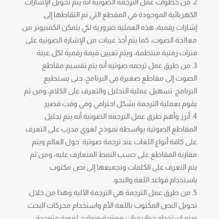
من خطوات عمل الترجمة الصوتية أنه يتم تحويل الإشارات
الكهربائية الموجودة في المقطع التي تم التقاطها إلى
إشارات رقمية، هذه العملية ضرورية لكي يتمكن الكمبيوتر من
معالجة الصوت، كما يتم أخذ عينات من الإشارة الصوتية على
فترات زمنية منتظمة، ويتم تعيين قيمة رقمية لكل عينة.
من طرق عمل ترجمه صوتيه أنه يتم تقسيم مقاطع
الصوت إلى مقاطع صغيرة في البرنامج، حتى يستطيع
البرنامج تسهيل عملية التحليل والتعرف على الكلام، ومن ثم
يقوم بعملية الترجمة بشكل احترافي وفي وقت قصير.
أبرز وأهم طرق عمل الترجمة الصوتية أنه يتم تحليل
المقاطع الصوتية بواسطة نموذج لغوي مدرب على التعرف
على كافة أنواع اللغات عند ترجمة صوتية حول العالم ويتم
مقارنة المقاطع على حسب النمط المتعارف عليه، ومن ثم
يتم التعرف على الكلمات وتجميعها إلى نص مكتوب
باستخدام قواعد اللغة والنحو.
من طرق عمل الترجمة هي الترجمة الآلية وهذا من خلال
تحويل النص المكتوب باللغة الأم واستخدام محركات البحث
ويتم استخدام خوارزميات معقدة ونماذج لغوية متعددة