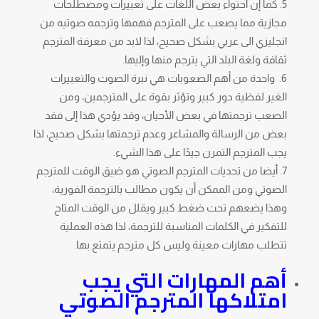
كما إن احتواء بعض اللغات على تعبيرات ومصطلحات
مجازية مما يصعب على المترجم فهمها وترجمه صوتيه من
انجليزي الى عربي بشكل صحيح، لذا لابد من معرفة المترجم
ثقافة ولغة البلد التي يترجم منها وإليها.
واحدة من أهم الصعوبات هي نبرة الصوت والتعبيرات
الغير لفظية دور كبير وتؤثر بقوة على المترجمين، ومن
الصعب ترجمتها في بعض الأحيان، وقد يؤدي هذا إلى فقد
بعض من الرسالة والمشاعر وعدم ترجمتها بشكل صحيح، لذا
يجب المترجم التمرن جيدًا على هذا الشيء.
أيضا من تحديات المترجم الصوتي هو ضيق الوقت للمترجم
الصوتي ومن الممكن أن يكون مطالب بالترجمة الفورية،
وهذا يضعهم تحت ضغط كبير ويقلل من الوقت المتاح
للتفكير في الكلمات المناسبة للترجمة، لذا هذه العملية
تتطلب مهارات معينة وليس كل مترجم يتمتع بها.
أهم المهارات التي يجب
امتلاكها المترجم الصوتي