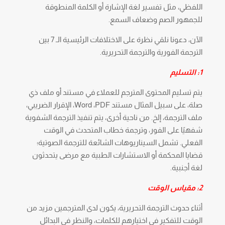
اللفظي، مثل تفسير لغة الإشارة أو الكلمة المنطوقة
للجمهور الصم وضعاف السمع.
الآن، دعونا نلقي نظرة على الاختلافات الرئيسية الـ 7 بين
الترجمة الفورية والترجمة التحريرية.
1: التسليم
يتم تسليم المحتوى المترجم للعملاء في مستند أو ملف ذي
صلة، على سبيل المثال مستند Word ،PDF، الإقرار الضريبي،
ملف الترجمة، إلخ. من ناحية أخرى، يتم تنفيذ الترجمة الشفوية
شفهيًا على الفور، وترجمة خطاب المتحدث في الوقت
الفعلي. تشمل السيناريوهات الشائعة للترجمة الصوتية؛
قضايا المحكمة أو الاستشارات الطبية مع مرضى يتحدثون
لغة أجنبية.
2: مقياس الوقت
أثناء حدوث الترجمة التحريرية، يكون لدى المترجمين مزيد من
الوقت للتفكير في اختيارهم للكلمات، والنظر في البدائل