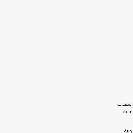
يق هذه المعدات
الية
وبية