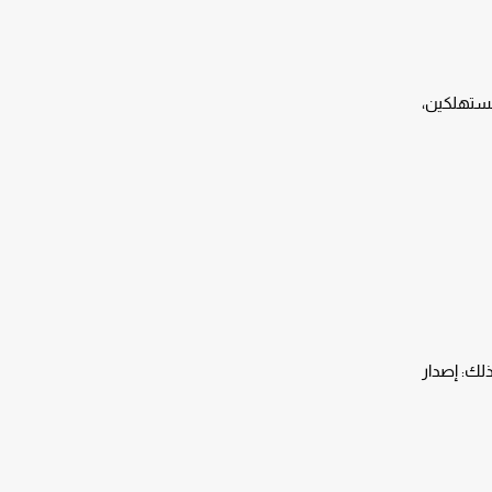
لمستهلكين،
لك: إصدار