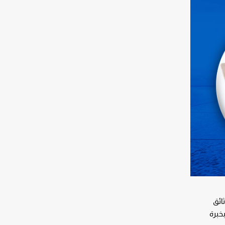
ائق
خبرة