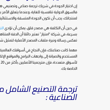
إن اختيار الجودة في شريك ترجمة صناعي وتصنيعي هو
فالسوق الدولية تنافسية للغاية، وعندما يتعلق الأمر 
لمنتجاتك، يجب أن تكون الجودة المتسقة والاستثنائية
في حين أن التكلفة هي مصدر قلق، يمكن أن تؤدي
الت
بسرعة، في شركة “امتياز” نعتبر دائمًا أن الدقة المتن
تعكس رسالة ونبرة ملفات المصدر الأصلية لتمثيل شر
مهما كانت صناعتك، فإن النجاح في أسواقك العالمية
المستخدم والصيانة إلى واجهات البرامج والمواقع الإل
لأسواق متعددة، فإن مترجمينا الأصليين بأكثر من 20 لغة والتزامنا بأداء عالي الجودة يجعل من “امتياز” حلًا شاملًا لجميع
الخاصة بك.
ترجمة التصنيع الشامل م
الصناعية :