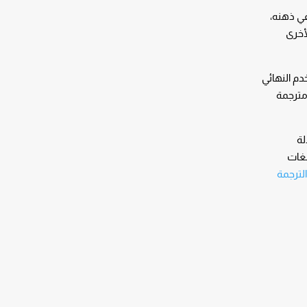
في ذهنه،
أخرى
م النهائي
 مترجمة
لة
لغات
لترجمة