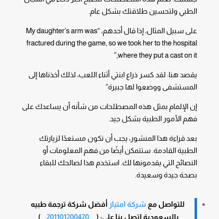
الطبي ولتحسين طلاقتك بشكل عام.
على سبيل المثال، إذا قال أحدهم، “My daughter’s arm was
fractured during the game, so we took her to the hospital
where they put a cast on it,”
يقصد هنا: لقد كسر ذراع ابنتي أثناء اللعب، لذلك أخذناها إلى
المستشفى ووضعوا لها جبيرة”
إن الإلمام بمثل هذه المصطلحات من شأنه أن يساعدك على
فهم الأمور الطبية بشكل جيد.
بعد قراءة هذا المنشور، يجب أن تكون مستعدًا لزيارتك
الطبية القادمة. ستتمكن أيضًا من فهم المعلومات أو
النصائح التي يقدمونها لك. استخدم هذا لصالحك للبقاء
بصحة جيدة وسعيدة.
للتواصل مع
شركة امتياز
أفضل شركة ترجمة طبيه
بالسعودية
اتصل بنا على: (
201101200420
)