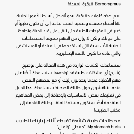
Borborygmus قرقرة المعدة!
نعم، هذه كلمات حقيقية. يبدو أنه حتى أبسط الأمور الطبية
لها أسماء معقدة وصعبة. لست بحاجة إلى أن تكون طبيباً أو
خبير في المفردات الطبية حتى تبقى على قيد الحياة وتحافظ
على حياتك، ولكن لا يزال من المهم معرفة المصطلحات
الطبية الأساسية التي تستخدمها في العيادة أو المستشفى
والتي عادة ما تكون باللغة الإنجليزية.
ستساعدك الكلمات الواردة في هذه المقالة على توضيح
(شرح) أي مشكلات طبية قد تواجهها. ستساعدك أيضًا على
فهم الأطباء عندما يتحدثون إليك أو مع بعضهم البعض
عندما يتناقشون حول حالتك الصحية! سيساعدك هذا الدليل
في تعليمك بعض الأساسيات بالإضافة إلى بعض المفاهيم
المتقدمة أيضًا.ستكون مستعدًا تمامًا لرحلتك القادمة إلى
مكتب الطبيب!
مصطلحات طبية شائعة تفيدك أثناء زيارتك للطبيب
My stomach hurts. “معدتي تؤلمني”.