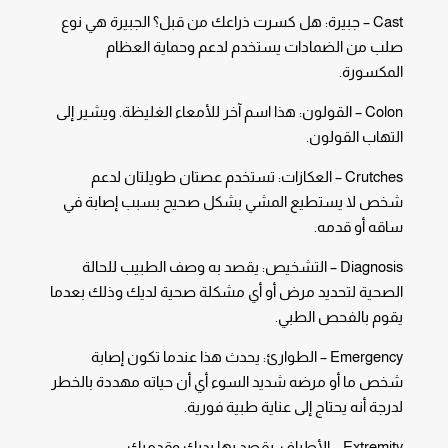
Cast – جبيرة: هل كسرت ذراعك من قبل؟ الجبيرة هي نوع
صلب من الضمادات يستخدم لدعم وحماية العظام
المكسورة.
Colon – القولون: هذا اسم آخر للأمعاء الغليظة. ويشير إلى
التهاب القولون.
Crutches – العكازات: تستخدم عصتان طويلتان لدعم
شخص لا يستطيع المشي بشكل صحيح بسبب إصابة في
ساقه أو قدمه.
Diagnosis – التشخيص: يقصد به وصف الطبيب للحالة
الصحية لتحديد مرض أو أي مشكلة صحية لديك وذلك بعدما
يقوم بالفحص الطبي.
Emergency – الطوارئ: يحدث هذا عندما تكون إصابة
شخص ما أو مرضه شديد السوء أي أن حياته مهددة بالخطر
لدرجة أنه يحتاج إلى عناية طبية فورية.
Extremity – الأطراف: يقصد بها يديك وقدميك.