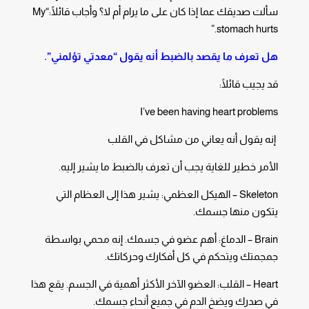
سألت صديقك عما إذا كان على ما يرام أم لا؟ وأجاب قائلًا:“My
stomach hurts.”
هل تعرف ما يقصد بالضبط أنه يقول “معدتي تؤلمني”.
قد يجيب قائلًا:
I’ve been having heart problems
إنه يقول أنه يعاني من مشاكل في القلب
الأمر خطير للغاية يجب أن تعرف بالضبط ما يشير إليه.
Skeleton – الهيكل العظمي: يشير هذا إلى العظام التي
يتكون منها جسمك.
Brain – الدماغ: أهم عضو في جسمك. إنه محمي بواسطة
جمجمتك ويتحكم في كل أفكارك وحركاتك.
Heart – القلب: العضو الآخر الأكثر أهمية في الجسم. يقع هذا
في صدرك ويضخ الدم في جميع أنحاء جسمك.