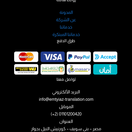
المدونة
عن الشركة
خدماتنا
خدماتنا المبتكرة
طرق الدفع
تواصل معنا
البريد الألكتروني
info@emtyiaz-translation.com
الموبايل
01101200420 (2+)
العنوان
مصر – بنى سويف – كورنيش النيل بجوار