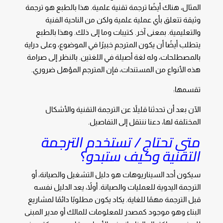
المثال، هناك أيضًا ترجمة تقنية علمية. هذا بالطبع هو ترجمة
وثيقة تتعلق بأي عملية علمية ولكن من الناحية الفنية
والتعليمية. بمعنى آخر. كتيبات وما إلى ذلك. وهذا بالطبع
يتطلب أيضًا أن يكون المترجم خبيرًا في الموضوع، وعلى دراية
بالمصطلحات، وله لغة أصيلة في اللغتين. بالنظر إلى صرامة
هذه الأنواع من المستندات، فإن المترجم المؤهل ضروري.
تقسمها:
الآن بعد أن تحدثنا قليلاً عن الترجمة التقنية والأشكال
المختلفة لها، دعنا ننتقل إلى التفاصيل.
متى تحتاج / تستخدم الترجمة
التقنية وكيف ستبدو؟
سيكون أحد السيناريوهات هو دليل التشغيل والصيانة، أو
الترجمة اليدوية للعمليات والصيانة. أولاً، يعد الدليل نفسه
قبل الترجمة مهمًا للغاية. يكاد يكون مطلوبًا دائمًا لمشاريع
البناء وهو موجود كمصدر للمعلومات للمالك أو مدير المبنى