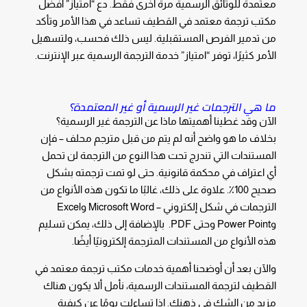
معتمدة للوثائق الرسمية مرة أخرى فقط. دع “امتياز” أفضل
مكتب ترجمة معتمد في القطيف تساعد في هذا الأمر وتأكد
من تدمير الفرص المستقبلية. ليس ذلك فحسب، ولتسهيل
الأمر كثيرًا، توفر “امتياز” خدمة الترجمة الرسمية عبر الإنترنت.
ما هي الترجمات غير الرسمية أو غير المعتمدة؟
الآن وقد غطينا أهميتها ماذا عن الترجمة غير الرسمية؟
بخلاف ما هو واضح أنه لم يتم من قبل مترجم محلف – فإن
المستندات التي تندرج تحت هذا النوع من الترجمة لن تحمل
أي اعتراف في محكمة قانونية. حتى لو تمت ترجمته بشكل
صحيح 100٪. علاوة على ذلك، غالبًا ما تكون هذه الأنواع من
الترجمات في شكل إلكتروني – Microsoft Word وExcel
وPower Point وحتى PDF. بالإضافة إلى ذلك، يمكن تسليم
هذه الأنواع من المستندات المترجمة إلكترونيًا أيضًا.
والآن بعد أن أوضحنا أهمية خدمات مكتب ترجمة معتمد في
القطيف لترجمة المستندات الرسمية، نأمل ألا يكون هناك
مزيد من الشك في ذهنك. إذا تساءلت يومًا عن كيفية