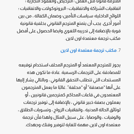
الملزمة قانونًا مثل العمل ؛ الترخيص والعقود التجارية ؛
اتفاقيات الشراكة والاتفاقيات ؛ البروتوكولات والاتفاقيات ؛
اللوائح الداخلية؛ سياسات التأمين؛ وضمان الكفالة ، من بين
أمور أخرى. يجب أن يتمتع المترجم القانوني بخلفية قانونية
قوية بالإضافة إلى تدريبه اللغوي وايضا الحصول على أفضل
مكتب ترجمة معتمدة اون لاين.
مكتب ترجمة معتمدة اون لاين
يجوز للمترجم المعتمد أو المترجم المحلف استخدام توقيعه
للمصادقة على الترجمات الرسمية. عادة ما تكون هذه
المستندات التي تتطلب التحقق القانوني ، وبالتالي يشار إليها
على أنها “مصدقة” أو “محلفة”. غالبًا ما يعمل المترجمون
المعتمدون في قاعات المحاكم كمترجمين قانونيين ، أو
يعملون بصفة خبير قانوني ، بالإضافة إلى توفير ترجمات
لوثائق الحالة المدنية ، واتفاقيات الزواج ، وتسويات الطلاق ،
والوفيات ، والوصايا ، على سبيل المثال ولهذا فأن ترجمة
معتمدة اون لاين مهمة للغاية لتوفير وقتك وجهدك.