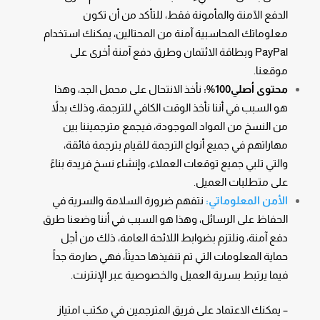
الدفع الآمنة والمأمونة فقط، للتأكد من أن تكون
معلوماتك المحاسبية آمنة من المحتالين، يمكنك استخدام
PayPal وبطاقة الائتمان وطرق دفع آمنة أخرى على
موقعنا.
محتوى أصلي100%:
نأخذ الانتحال على محمل الجد، وهذا
هو السبب في أننا نأخذ الوقت الكافي للترجمة، وذلك بدلاً
من النسخ من المواد الموجودة، فيجمع مترجميننا بين
مهاراتهم في جميع أنواع الترجمة للقيام بترجمة فائقة،
والتي تلبي جميع توقعات العملاء، وإنشاء نسخ فريدة بناءً
على متطلبات العميل.
الأمن المعلوماتي:
نتفهم ضرورة السلامة والسرية في
الحفاظ على الرسائل، وهذا هو السبب في أننا وضعنا طرق
دفع آمنة، ونلتزم بضوابط اللائحة العامة، ذلك من أجل
حماية المعلومات التي تم تنفيذها حديثاً، فهي صارمة جداً
فيما يرتبط بسرية العميل والخصوصية عبر الإنترنت.
– يمكنك الاعتماد على فريق المترجمين في مكتب امتياز