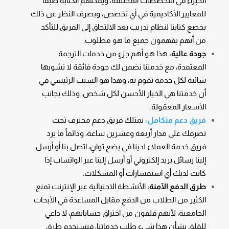
الخبراء في التخصصات المختلفة، ويمكنهم الكتابة طبقاً
للمعايير الأكاديمية في أي تخصص، وبصرف النظر عن ذلك
يخضع كتابنا لنظام تدريب بعد الالتحاق إلى الفريق للتأكد
من أنهم يفهمون جميع ما هو مطلوب.
جودة عالية:
هذا هو أهم جزءٍ من خدمات الترجمة
المعتمدة، مع خدمتنا نضمن لك جودة فائقة لا تشوبها
شائبة لكل خدمة تقوم به، وهذا هو السبب الرئيسي في
أن خدمتنا هي الخيار الأحسن لكل شخص، وذلك بجانب
الأسعار المعقولة.
فريق دعم متكامل:
نمتلك فريق دعم محترف تحت
تصرفك على مدار أربعة وعشرين ساعة، ودائماً ما يرد
فريق خدمة العملاء لدينا في بضع ثوانٍ، اتصل بنا أو أرسل
إلينا رسائل بريد إلكتروني أو أرسل إلينا عبر الواتساب إذا
كانت لديك أي استفسارات أو المشكلات.
طرق الدفع الآمنة:
الأنشطة الاحتيالية عبر الإنترنت تمنع
الكثير من الطلاب من الدفع مقابل المساعدة في الأبحاث
الجامعية، لأنهم قلقون من اختراق حساباتهم، لا داعي
للقلق بشأن هذا شيء طلب خدماتنا، فنستخدم طرق