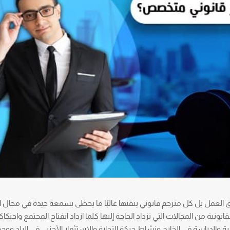
العمل بل كل مترجم قانوني يتقنها غالبًا ما يحظى بسمعة جيدة في مجال ا
نونية من المجالات التي تزداد الحاجة إليها كلما ازداد انفتاح المجتمع واحتكاك
 والدراسة في الخارج ونشاط حركة التجارة والاستثمار الأجنبي في البلد ووج