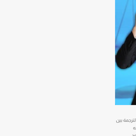
لترجمة بين
ه
ود