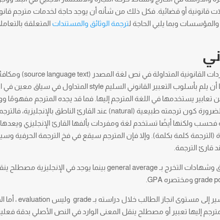
ت قانونية أو قضائية. فكل ذلك من شأنه أن يوجد حاجة لخدمات مترجم قان
والمؤسسات وبما يلبي الحاجة ل
ترجمة الوثائق والمستندات
المتعلقة بالتعامل
ني
ومن الضروري أن يلم مترجم قانوني ليس فقط بالمفردات القانونية المتد
اللغة المترجم إليها (target language)، ولكن عليه أيضًا أن يلم بأسلوب التعبير القانوني السليم style المتداول في سي
من تعابير يستخدمها في اللغة المترجم إليها. فما قد يجده المترجم مفهومًا و
تعابير يستخدمها في اللغة المترجم إليها قد لا يعني بالضرورة كون ترجمته طبيعية (natural) عند القارئ الناطق ب
قة فحسب ولكنها أيضًا تستخدم لغة ومفردات يألفها القارئ الإنجليزي ويعدها
ة (الترجمة كلمة بكلمة). وإلا فإن المترجم سيقع في فخ الترجمة الحرفية وسين
قارئ الترجمة.
فأحيانًا ما تترجم عبارة (المعدل العام) والواردة في وثائق وشهادات التخرج بـ general average بينما يوجد في 
كما أن الترجمة السليمة لمصطلح "التقدير" وهو ما يشير إلى مست
 في اللغة المترجم إليها تعبير أو مصطلح ينقل المعنى الوارد في النص الأصلي بدقة فعلي