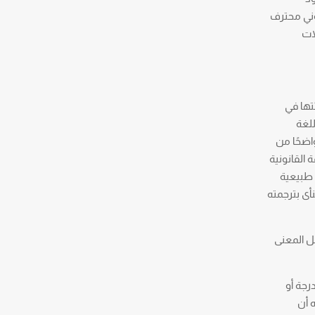
وني محترف
ات
اولة في نص لغة المصدر (source language text) ومكافئتها في
اق معين في اللغة
واضحًا من
الإنجليزية، فالترجمة القانونية
 طبيعية
أى بترجمته
الإنجليزية مصطلح ينقل المعنى
وى انجاز الطالب خلال دراسته بـ grade وليس evaluation ، أما الدرجة أو
ه أن