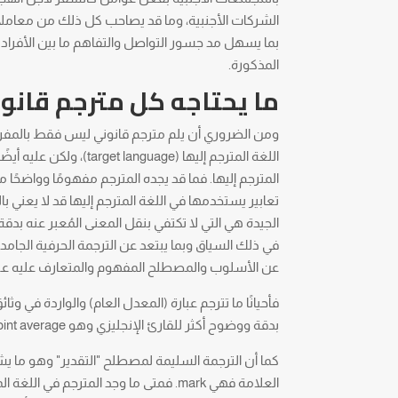
الشركات الأجنبية، وما قد يصاحب كل ذلك من معاملا
بما يسهل مد جسور التواصل والتفاهم ما بين الأفراد 
المذكورة.
ما يحتاجه كل مترجم قانو
المترجم إليها. فما قد يجده المترجم مفهومًا وواضحًا 
الجيدة هي التي لا تكتفي بنقل المعنى المُعبر عنه بد
في ذلك السياق وبما يبتعد عن الترجمة الحرفية الجامد
عن الأسلوب والمصطلح المفهوم والمتعارف عليه عند 
بدقة ووضوح أكثر للقارئ الإنجليزي وهو grade point average ومختصره GPA.
العلامة فهي mark. فمتى ما وجد المترجم