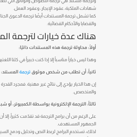
وترجمة مستند هي ترجمة النصوص والوثائق التي تتعلق 
شهادات الملكية، عقود الإيجار، وعقود العمل.
كما تشمل ترجمة المستندات أيضًا ترجمة الدعوى الجنائية
والقضايا والأحكام القضائية.
هناك عدة خيارات لترجمة ال
أولًا: محاولة ترجمة هذه المستندات ذاتيًا:
وهذا ليس خياراً مناسباً إلا إذا كنت خبيراً في كلتا ال
ثانياً: أن تطلب من شخص موثوق
ترجمة
المستند:
إن هذا الخيار يؤدي إلى نتائج غير مهنية. فمجرد القد
والمتخصص.
ثالثاً: الترجمة الإلكترونية بواسطة الكمبيوتر، أو شبكة
على الرغم من أن برامج الترجمة قد تقدّمت كثيراً، إلا أ
الجمهور المستهدف.
لذلك، تستخدم البرامج لربط النص وتحليل ودمج السي