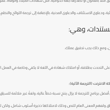
مثلُا بالقانون أو تصدرها جهة حكومية، مثل شهادات الميلاد والوفاة، عقود
، ودعاوى الاستئناف، والدعاوى المدنية، بالإضافة إلى ترجمة اللوائح والنظم، 
مستندات، وهي:
لغتين، ومع ذلك يجب تدقيق عملك.
رة على التحدث بطلاقة، أو امتلاك شهادة في اللغة لا يكفي وخاصة في العمل 
 الانترنت (الترجمة الآلية):
ن أفضل برنامج للترجمة لا يزال ينتج نسبة خطأ عالية، ولغةً غير ملائمة للسياق 
اق ولفهم المعنى العام للنص وذلك لامتلاكها ذخيرة أسلوب شامل، ولكن ل