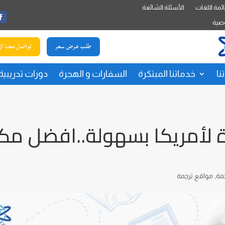
ئمة اللغات
الأسئلة الشائعة
صية
طلب عرض سعر
تواصل معنا ال
نا
خدماتنا المبتكرة
السفارات و الهجرة
دورات تدريبية
ة لأمريكا بسهولة..افضل مك
مة
,
مواقع ترجمة