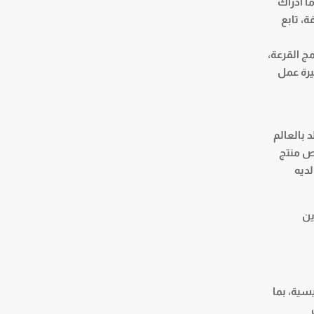
ا أدراك
ة، تابع
مج القرعة،
يرة عمل
 بالعالم
خص منتج
لديه
ين
سية، بما