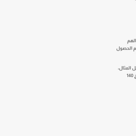
الهم
هم الحصول
 المثال،
من خلال التنازل عن الجنسية، قد يكون عرض العمل وشهادة العمل غير ضروريين، ويمكن للشخص بعد ذلك إرسال نموذج 140