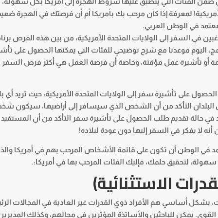
ضمن الفئات التي ينطبق عليها شروط الهجرة إلى أمريكا بكل سهولة، م
أمريكية! لمعرفة إذا كان مرحب بك بأمريكا أم أن فرصتك في الهجرة ضعيف
معتمد
في الوطن العربي.
غبين في السفر إلى الولايات المتحدة الأمريكية، من بين هذه الفرص برنا
مج، اليوم موعدنا مع شرح توضيحي للفئات التي يمكنها الحصول على تأش
ائمة أو تأشيرة عمل مؤقتة، وخاصة أن فرصة العمل هي أكثر فرص السفر
صول على تأشيرة سفر إلى الولايات المتحدة الأمريكية، حيث تريد أي بلد
 من البلدان التأكد من أن الشخص الذي سيسافر إلى أراضيها، سيكون ش
بلاد في حالة تقديم طلب الحصول على تأشيرة سفر التأكد من أن المستفيد 
نه لا يفكر في السفر إليها دون عودة لبلاده!
مد
في الوطن أن تكون على قائمة الأشخاص المرحب بهم في أمريكا والذ
 سهولة، لتحقيق حلمك، فإليك الفئات المرحب بها في أمريكا:.
قدرات الاستثنائية)
، بشكل أساسي هم الأفراد ذوي القدرات غير العادية في المجالات الرئي
 القوى. يمكن للباحثين والأساتذة المؤثرين في مجالهم، وكذلك المديرين