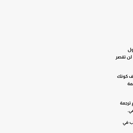
تامة. حاول
 لن تقصر
و قول كلمة “intoxicado” بدلًا من “intoxicated”. قد تعرف كونك
لمة
 ترجمة
ي.
سبب في