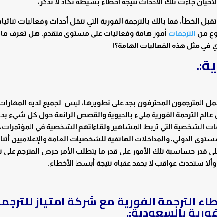
أحيان جاءت تلك الأحداث نتيجة أخطاء بسيطة تكاد لا تذكر،
بل الخطأ، فما بالك بالترجمة الفورية التي تنقل أحداث وفعاليات ثنائيا
وع من
الترجمات
أمور هامة وفعاليات على مستوى متقدم. هل تعرف ما 
ري في مثل هذه الفعاليات الهامة؟!
ة:.
ل المترجمون المحترفون بجد على تطويرها، ليس الجميع لديه المهارات
 عالم الترجمة الفورية مليء بالحيوية والقصص الرائعة حول كل شيء بدء
اقات الشخصية التي تربط المشاهير ولقاءاتهم الشخصية في المؤتمرات، 
مستوى الدولي، والمداخلات الهاتفية للشخصيات العامة والإعلاميين أثنا
. على قدر حساسية تلك الأمور على قدر ما يتطلب الأمر حرص المترجم على ت
وألا ستحدث عواقب لا يحمد عقباه نتيجة أبسط الأخطاء.
اء الترجمة الفورية مع
شركة امتياز
للترجم
رية بالسعودية:.