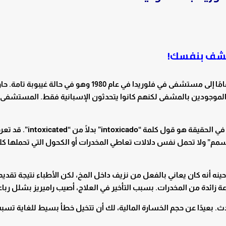
تشف بنفسك!
نُقل شخص يدعى ويلي راميريز البالغ من العمر 18 عامًا إلى مستشفى في فلوريدا في عام 1980 وهو في حالة غيبوبة 
الموجودين بالمشفى لكنهم كانوا يتحدثون الإسبانية فقط. المستشفى
وهنا بدأت الأحداث في التأزم، كل ما قام به المترجم في الحقيقة ه
 “intoxicado” أقرب إلى “التسمم” ولا تحمل نفس دلالات تعاطي المخدرات أو الكحول التي تحملها ك
ينه أنه كان يعاني بالفعل من نزيف داخل المخ، لكن الأطباء نتيجة تقديم
ة زائدة من المخدرات. بسبب التأخير في العلاج، أصيب راميريز بشلل رباع
ن دولار نتيجة ما حدث. بعيدًا عن حجم الخسارة المالية، لك أن تتخيل خطأ بسيط للغاية ت