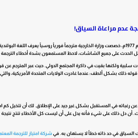
جة عدم مراعاة السياق!
عندما سافر الرئيس الأمريكي كارتر إلى بولندا في عام 1977م، خصصت وزارة الخارجية مترجماً فورياً روسياً يعرف اللغة الب
م نقل الحدث على جميع الشاشات، لاحظ المستمعون بشدة أخطاء الترجمة ا
عيات سلبية ولكنها بقيت في ذاكرة المجتمع الدولي. حيث عبر المترجم عن 
ن قوله ذلك بشكل ألطف: عندما غادرت الولايات المتحدة الأمريكية، والتي
كي عن رغباته في المستقبل بشكل غير جيد على الإطلاق. لك أن تتخيل كم
دث. أن دل ذلك على شيء فأنه يدل على أن ليست كل الأخطاء تنتج نتيجة ت
 السياق في حد ذاته خطأ لا يستهان به. في
شركة امتياز للترجمة المعتم