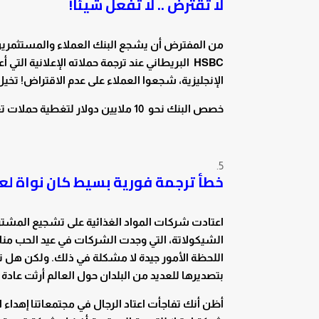
لا تقترض .. لا تفعل شيئًا!
من المفترض أن يشجع البنك العملاء والمستثمرين 
HSBC البريطاني عند ترجمة حملاته الإعلانية ا
الإنجليزية، شجعوا العملاء على عدم الاقتراض! تخي
خصص البنك نحو 10 ملايين دولار لتغطية حملات تغير هذا المفهوم وتفادي هذا الخطأ الفادح!
خطأ ترجمة فورية بسيط كان نواة لعا
اعتادت شركات المواد الغذائية على تشجيع المشتر
الشيكولاتة، التي وجدت الشركات في عيد الحب منا
اللحظة الأمور جيدة لا مشكلة في ذلك. ولكن هل ت
بتصديرها للعديد من البلدان حول العالم أرثت عادة
أظن أنك تفاجأت اعتاد الرجال في مجتمعاتنا إهداء ا