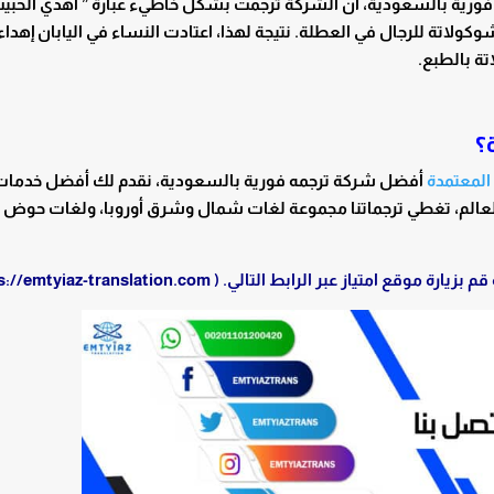
 فورية بالسعودية، أن الشركة ترجمت بشكل خاطيء عبارة ” أهدي الحبي
كولاتة للرجال في العطلة. نتيجة لهذا، اعتادت النساء في اليابان إهداء
تة بالطبع.
؟
 المعتمدة
أفضل شركة ترجمه فورية بالسعودية، نقدم لك أفضل خدمات 
 العالم، تغطي ترجماتنا مجموعة لغات شمال وشرق أوروبا، ولغات حوض
زيارة موقع امتياز عبر الرابط التالي. (
s://emtyiaz-translation.com/