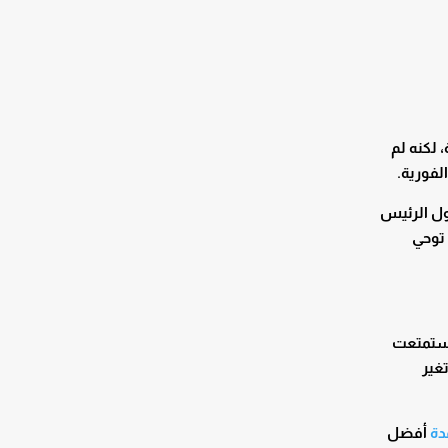
ولندية، لكنه لم
لفورية.
قول الرئيس
 توحي
 استمتعت
غير
دة
أفضل