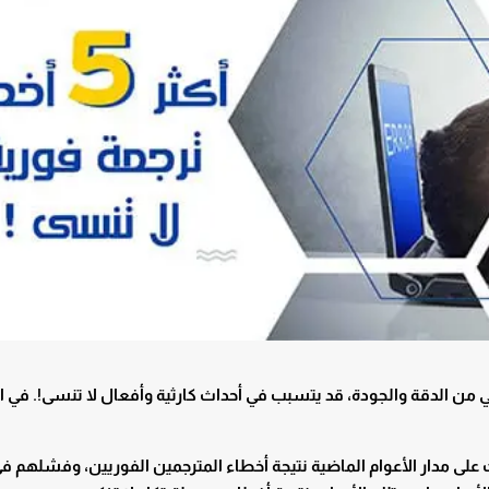
من الدقة والجودة، قد يتسبب في أحداث كارثية وأفعال لا تنسى!. في ا
لى مدار الأعوام الماضية نتيجة أخطاء المترجمين الفوريين، وفشلهم ف