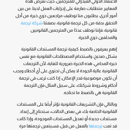
الاعتماد الدولي الفيدرالي للمترجمين، حيث تفرض هذه
المعايير متطلبات صارمة على إجراءات العمل لدينا، من بين
أمور أخرى، يطلبون منا توظيف مراجعين ذوي خبرة من أجل
التحقق بدقة من كل ترجمة قانونية، بصفتنا
شركة ترجمة
قانونية، فإننا نوظف عددًا من المترجمين القانونيين
والمحلفين ذوي الخبرة.
إنهم يعرفون بالضبط كيفية ترجمة المستندات القانونية
بشكل صحيح، واستخدام المصطلحات القانونية مع نفس
خبرة المحامي، هذه الخبرة ضرورية للغاية، لأن الترجمات
القانونية عالية الجودة لا يمكن أن تحتوي على أي أخطاء ويجب
أن تكون موضوعية قدر الإمكان، إذا كنت ترغب في ترجمة
أحكام وشروط شركتك، على سبيل المثال فإن الترجمة
القانونية هي بالضبط ما تحتاجه.
وبالتالي فإن التشريعات القانونية تؤثر أيضًا على المستندات
القانونية الخاصة بك، في بعض الحالات، ستحتاج إلى إعداد
مستندات جديدة أو تعديل المستندات الموجودة، وإذا كانت
قد تمت
ترجمتها
بالفعل من قبل، فسيتعين ترجمتها مرة