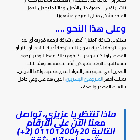
يُنشئ نفس الصورة مثل الأصل، وغالبًا ما يجعل العمل
المنفذ بشكل مثالي المترجم مشهورًا.
وعلى هذا النحو ….
ستتولى شركة “امتياز” أفضل شركة
ترجمه فوريه
أي نوع
من الترجمة الأدبية، سواء كانت ترجمة أدبية للشعر أو النثر أو
القصص أو الكتب، ونحن لا نقوم بذلك فقط لتوفير ترجمة
جيدة للمواد المقدمة، ولكن أيضًا لتصميمها وفقًا للبلد
المعين الذي سيتم نشر المواد المترجمة فيه، ولهذا الغرض،
نمتلك أمهر
ا
لمترجمين البشريين
،
الذين هم على وعي كامل
باللغات المصدر والهدف
.
ماذا تنتظر يا عزيزي، تواصل
معنا الآن على الأرقام
التالية
01101200420 (2+)
وترجم أدبياتك بثقة