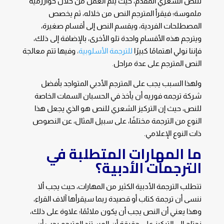
للنص الشعري المقدم، حيث يتم العمل من خلال خوارزمية
ملموسة؛ فيقرأ المترجم النص من خلاله، ثم يخصص
المصطلحات الفردية، ويقسم النص إلى أقسام صغيرة،
ويترجم هذه الأقسام واحدة تلو الأخرى، بالإضافة إلى ذلك،
فإننا نولي اهتمامًا كبيرًا
للترجمة الأسلوبية
،
وفيها تتم معالجة
النص المترجم على عدة مراحل
.
ولهذا السبب يجب على المترجم الأدبي المتواجد بأفضل
شركة ترجمه فوريه أن يأخذ في الحسبان السمات الخاصة
للنص، حيث إن التركيز الشعري للنص هو الذي يجعل هذا
النوع من الترجمة مختلفًا، على سبيل المثال، عن النصوص
ذات النوع الإعلامي.
ما المهارات المتطلبة في
الترجمات الأدبية؟
تتطلب الترجمة الأدبية الكثير من المهارات، حيث يجب ألا
ننسى أن ترجمة كتاب أو قصيدة ربما سيقرأها آلاف القراء،
وهذا يعني أن النص يجب أن يكون ملائمًا؛ علاوة على ذلك،
نحتاج إلى التركيز على حقيقة أن المستند المترجم يجب أن