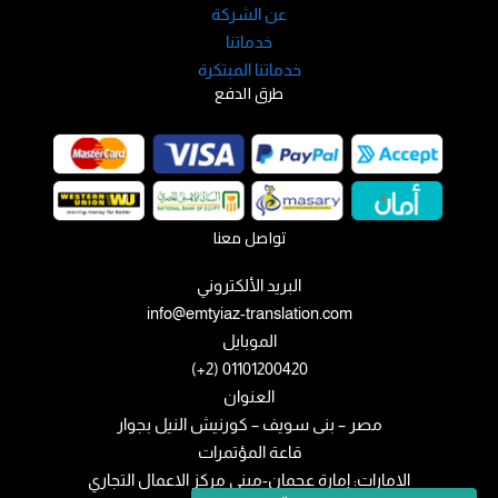
عن الشركة
خدماتنا
خدماتنا المبتكرة
طرق الدفع
تواصل معنا
البريد الألكتروني
info@emtyiaz-translation.com
الموبايل
01101200420 (2+)
العنوان
مصر – بنى سويف – كورنيش النيل بجوار
قاعة المؤتمرات
الامارات: إمارة عجمان-مبني مركز الاعمال التجاري