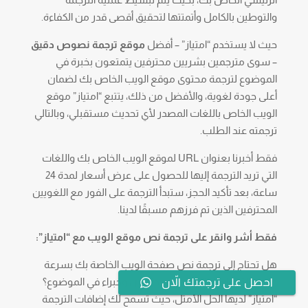
والتوطين بالكامل وأتمتتها لتحقيق أقصى قدر من الكفاءة.
حيث لا يستخدم “امتياز” – أفضل
موقع ترجمة نصوص دقيق
– سوى مترجمين بشريين محترفين يتمتعون بخبرة في
الموضوع لترجمة محتوى موقع الويب الخاص بك لضمان
أعلى جودة لغوية، والأفضل من ذلك، يتتبع “امتياز” موقع
الويب الخاص باللغات المصدر لأي تحديث مستقبلي، وبالتالي
ترجمته عند الطلب.
فقط أخبرنا بعنوان URL لموقع الويب الخاص بك واللغات
التي تريد الترجمة إليها للحصول على عرض أسعار لمدة 24
ساعة، بعد تأكيد الحجز، ستبدأ الترجمة على الفور مع اللغويين
المحترفين الذين تم فرزهم مسبقًا لدينا.
فقط أشر وانقر على ترجمة نص موقع الويب مع “امتياز”:
هل تحتاج إلى ترجمة نص صفحة الويب الخاصة بك بسرعة
وسهولة بواسطة لغويين محترفين وخبراء في الموضوع؟
احصل على ترجمتك الاّن
“امتياز” لديها الحل الأمثل، حيث تسمح لك إضافات الترجمة