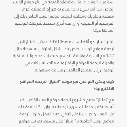
استثمرت الوقت والمال والموارد القيمة في بناء موقع الويب
الخاص بك، آخر شيء تريد القيام به هو إجراء عملية أخرى
معقدة وطويلة ومكلفة لترجمة موقع الويب الخاص بك إلى
الفرنسية أو الصينية أو أي لغة أخرى تخطط شركتك لتوسيع
أعمالها فيها.
الخبر السار هو أنك لست مضطرًا لذلك! يمكن لامتياز الآن
ترجمة موقع الويب الخاص بك بشكل احترافي بسهولة مثل
1-2-3 مع السرعة وقابلية التوسع، حيث تساعد حلولنا المبتكرة
والمرنة لترجمة المواقع الإلكترونية مئات الشركات في
الوصول إلى العملاء العالميين بسرعة وسهولة.
كيف يمكن التواصل مع موقع “امتياز” لترجمة المواقع
الالكترونية؟
مع “امتياز” يصبح مشروع ترجمة موقع الويب الخاص بك
أبسط بكثير، ما عليك سوى تزويدنا بعنوان URL لموقعك
على الويب ونحن سنتولى الباقي، حيث تعمل حلول ترجمة
مواقع الويب الخاصة بـ “امتياز” على تبسيط تعريب مواقع