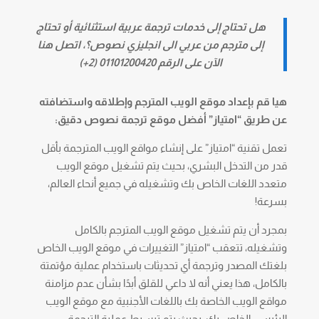
هل تحتاج إلى خدمات ترجمة عربية استثنائية أو تحتاج
إلى مترجم من عربي الى انجليزي نصوص؟، اتصل هنا
الآن على الرقم 01101200420 (2+)
هيا قم بإعداد موقع الويب المترجم وإطلاقه واستضافته
عن طريق “امتياز” أفضل موقع ترجمة نصوص دقيق:
تعمل تقنية “امتياز” على إنشاء مواقع الويب المترجمة بأقل
قدر من التدخل البشري، بحيث يتم تشغيل موقع الويب
متعدد اللغات الخاص بك وتشغيله في جميع أنحاء العالم،
بسرعة!
بمجرد أن يتم تشغيل موقع الويب المترجم بالكامل
وتشغيله، تتعقب “امتياز” التغييرات في موقع الويب الخاص
بلغتك المصدر وترجمة أي تحديثات باستخدام عملية مؤتمتة
بالكامل، هذا يعني أنه لا داعي للقلق أبدًا بشأن عدم مزامنة
مواقع الويب الخاصة بك باللغات الأجنبية مع موقع الويب
الرئيسي الخاص بك، بحيث يتم تبسيط عملية الترجمة