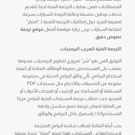
المصطلحات ضمن عمليات الترجمة الفنية لدينا، لتقديم
خدمات توطين متسقة وعالية الجودة للسيارات بسرعة،
لمعرفة المزيد حول إمكانيات الترجمة التقنية لـ “امتياز”
لصناعة السيارات، يرجى زيارة موقعنا؛ أفضل
موقع ترجمة
نصوص دقيق.
الترجمة الفنية لتعريب البرمجيات:
التوثيق الفني هو “شر” ضروري لتطوير البرمجيات، فبدونها
يصعب على المستخدمين معرفة الوظائف المتاحة أو كيفية
استخدام البرنامج، تأتي وثائق البرامج الحديثة في مجموعة
متنوعة من التنسيقات والأحجام مثل مستندات PDF
المستقلة أو المساعدة عبر الإنترنت أو تلميحات الأدوات أو
الفيديو، حيث تتطلب ترجمة المستندات الفنية للبرامج مزيدًا
من العناية لضمان ترجمة جميع سلاسل واجهة
المستخدمUI) ) باستمرار داخل البرنامج والوثائق.
يجب أيضًا التقاط لقطات شاشة البرامج المترجمة
لاستخدامها في المستندات، لهذا تتمتع “امتياز” بخبرة عميقة