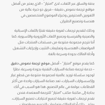
بدقة واتساق عبر اللغات، لدى “امتياز” – الذي يعتبر من أفضل
مواقع ترجمة نصوص دقيقة – فريق ذو خبرة عالية من
اللغويين المحترفين وخبراء الموضوع المتخصصين في
هندسة وتصنيع الطيران.
وذلك لتقديم ترجمات لغوية دقيقة تقنيًا باللغات الإسبانية
والصينية والفرنسية وجميع اللغات الأوروبية والآسيوية، كما
أننا نترجم مجموعة متنوعة من مستندات المنتجات مثل
المواصفات الهندسية وتعليمات التثبيت وإجراءات التشغيل
وأدلة المالك بجودة وسرعة بالغة.
كما يقدم موقع “امتياز” – أفضل
موقع ترجمة نصوص دقيق
– خدمة ترجمة صناعة السيارات التقنية بجودة وسرعة، نظرًا
لوجود سلسلة توريد عالمية لمجموعة متنوعة من قطع غيار
وإكسسوارات السيارات، تعد صناعة السيارات واحدة من أكثر
القطاعات عولمة في عالم التصنيع، هذا هو السبب في أنك
بحاجة إلى مكتبنا؛ مكتب “امتياز” للترجمة المعتمدة، فنحن
نقدم ترجمات لغوية دقيقة لجميع احتياجات تصنيع السيارات،
بما في ذلك أدلة المالك وتعليمات التجميع ومواصفات