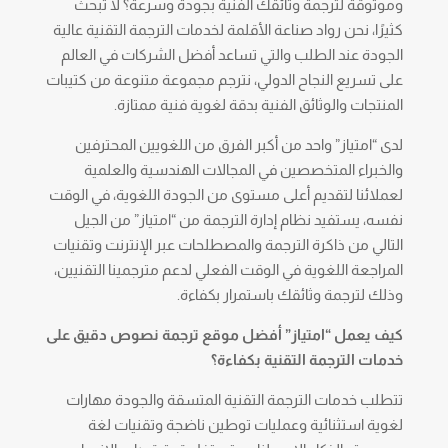
وموثوقة لترجمة وثائقك الفنية بجودة وسرعة؟ لا تبحث
كثيرًا، نحن رواد صناعة الأقلمة لخدمات الترجمة التقنية عالية
الجودة عند الطلب والتي تساعد أفضل الشركات في العالم
على تسريع النجاح الدولي، نترجم مجموعة متنوعة من كتيبات
المنتجات والوثائق الفنية بدقة لغوية فنية ممتازة.
لدى “امتياز” واحد من أكبر الفرق من اللغويين المحترفين
والخبراء المتخصصين في المجالات الهندسية والعلمية
لعملائنا لتقديم أعلى مستوى من الجودة اللغوية، في الوقت
نفسه، يستفيد نظام إدارة الترجمة من “امتياز” من الجيل
التالي من ذاكرة الترجمة والمصطلحات عبر الإنترنت وتقنيات
المراجعة اللغوية في الوقت الفعلي لدعم مترجمينا التقنيين،
وذلك لترجمة وثائقك باستمرار بكفاءة.
كي
ف يعمل “امتياز” أفضل موقع ترجمة نصوص دقيق
على
خدمات الترجمة التقنية بكفاءة؟
تتطلب خدمات الترجمة التقنية المتسقة والجودة مهارات
لغوية استثنائية وعمليات توطين ناضجة وتقنيات لغة