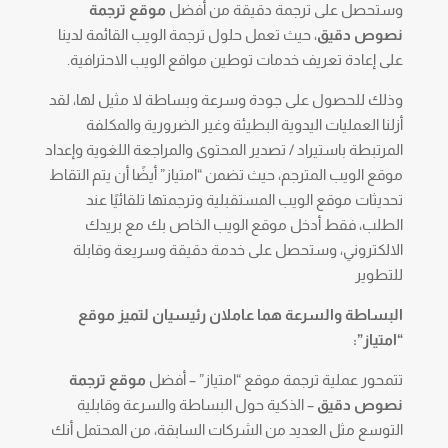
وستحصل على ترجمة دقيقة من أفضل
موقع ترجمة
نصوص دقيق
، حيث تعمل حلول ترجمة الويب القائمة لدينا
على إعادة تعريف خدمات توطين مواقع الويب الاحترافية.
وذلك للحصول على جودة وسرعة وبساطة لا مثيل لها، لقد
أزلنا العمليات اليدوية البطيئة وغير الضرورية والمكلفة
المرتبطة باستيراد / تصدير المحتوى والمراجعة اللغوية وإعداد
موقع الويب المترجم، حيث تضمن “امتياز” أيضًا أن يتم التقاط
تحديثات موقع الويب المستقبلية وترجمتها تلقائيًا عند
الطلب، فقط أدخل موقع الويب الخاص بك مع بريدك
الالكتروني، وستحصل على خدمة دقيقة وسريعة وقابلة
للتطوير
البساطة والسرعة هما عاملان رئيسيان لتميز موقع
“امتياز”:
تتمحور عملية ترجمة موقع “امتياز” – أفضل
موقع ترجمة
نصوص دقيق
– الذكية حول البساطة والسرعة وقابلية
التوسع مثل العديد من الشركات السابقة، من المحتمل أنك