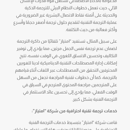
مدعومة بالذكاء الاصطناعي تستغل قوة قدرات الإنسان
الآلي، حيث تعمل خطوات النظام البيئي للترجمة الذكية
والحديثة على أتمتة نقاط الاتصال البشرية غير الضرورية في
عملية الترجمة التقنية لتقديم حلول ترجمة أصغر حجمًا وأسرع
وأكثر فعالية من حيث التكلفة.
على سبيل المثال، تستفيد “امتياز” تلقائيًا من ذاكرة الترجمة
لضمان عدم ترجمة نفس الجمل مرتين، مما يؤدي إلى توفير
التكاليف وتحسين الاتساق اللغوي، في الوقت نفسه، تتيح
إمكانات إدارة المصطلحات التقنية الديناميكية لدينا للغويين
المحترفين التحقق من المصطلحات عبر اللغات أثناء قيامهم
بالترجمة، كما أن خطوات تقنية المراجعة تجعل من السهل
على المترجمين مراجعة المحتوى المترجم في السياق في
الوقت الفعلي، مما يؤدي إلى تحسين عائد الاستثمار في
الترجمة الفنية بشكل كبير.
خدمات ترجمة تقنية احترافية
من شركة “امتياز”:
قامت شركة “امتياز” بتبسيط خدمات الترجمة الفنية
الاحترافية على منصتنا الإلكترونية سهلة الاستخدام، ما عليك