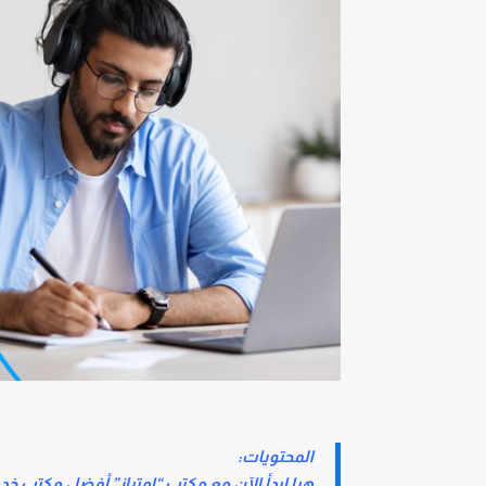
المحتويات:
هيا ابدأ الآن مع مكتب “امتياز” أفضل مكتب خد