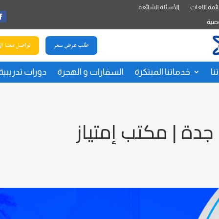
ئمة اللغات
الأسئلة الشائعة
صية
طلب عرض سعر
تواصل معنا ال
نا
خدماتنا المبتكرة
السفارات و الهجرة
دورات تدريبية
دة | مكتب إمتياز