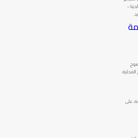
ينا –
د.
مة
وضوح
المحلية.
لغويين في “امتياز” يمتد إلى جميع أنحاء العالم، ويشارك في تزويدك بترجمة أصلية بأكثر من 20 لغة، على