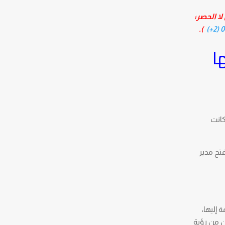
لا الحصر؛
).
0
ا
كانت
فتح مدير
 إليها،
ن من رؤية