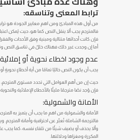
وهناك عدة مبادئ أساسية ل
ترابط المعنى وتناسقه:
من أول هذه المبادئ ومن اهم معايير الجودة هو تراب
فالمترجم يجب ألا ينقل النص كما هو، حيث يُمكن اعتبا
فإن كانت أحداثها متتالية ومبنية وِفق الأحداث والفقرات 
أما إن وجدت غير ذلك فهناك خللٌ في تناسق النص وت
عدم وجود اخطاء نحوية أو إملائية:
يجب أن يكون النص خاليًا تمامًا من أية أخطاءٍ نحويةٍ أو إ
حيث إن من أهم العوامل التي تحدد مستوى المترجم، هو
فإن وُجد نصًا مترجمًا مليئًا بالأخطاء الإملائية والنحو
الأمانة والشمولية:
الأمانة والشمولية من اهم ما يجب أن يتميز به المترج
فالترجمة الشاملة تُعبِّر عن احترافية وأمانة المترجم. 
وألا يحذف أو يضيف شيئًا من تلقاء نفسه، كما يجب عل
المكررة ومغزاها ودلالتها.