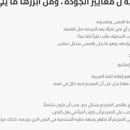
 معايير الجودة ، ومن أبرزها ما يلي
ط المعنى وتناسقه،
ر أي نص تقرأه بعد الترجمة مثل القصة،
السابقة، فأنت تقرأ نصًا جيدًا،
رابطه، وهو ما يخل بالمعنى بشكل مباشر.
ملائيةٍ.
 إتقانه للغة العربية،
ية، فهذا يدل على أن المترجم لديه خللٌ في لغته.
م، فالنص المترجم بشكلٍ جيدٍ، يجب أن يكون شاملًا،
ويجب على المترجم أن يكون أمينًا في نقل النص،
ى المترجم ألا يُظهر وجهة نظره الشخصية في النص الذي يترجمه، كذلك مراع