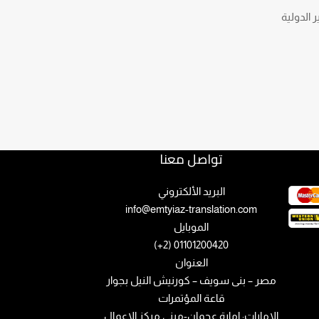
 الدولية
تواصل معنا
البريد الألكتروني
info@emtyiaz-translation.com
الموبايل
01101200420 (2+)
العنوان
مصر – بنى سويف – كورنيش النيل بجوار
قاعة المؤتمرات
الامارات: إمارة عجمان-مبني مركز الاعمال