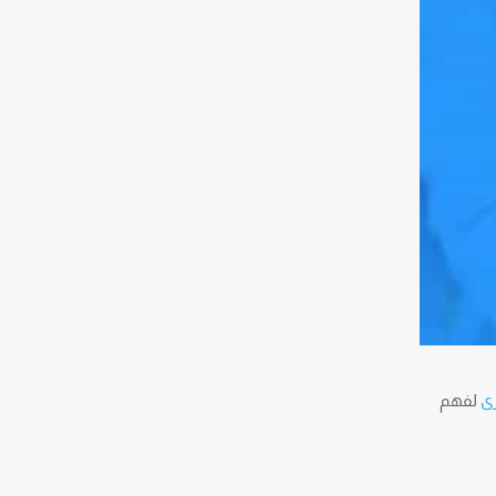
خرى
لفهم