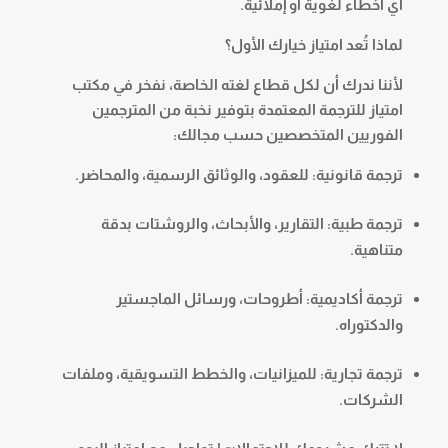
أي أخطاء لغوية أو إملائية.
لماذا تُعد امتياز خيارك الأول؟
لأننا ندرك أن لكل قطاع لغته الخاصة، نفخر في مكتب
امتياز للترجمة المعتمدة بتوفير نخبة من المترجمين
الفوريين المتخصصين حسب مجالك:
ترجمة قانونية: للعقود، والوثائق الرسمية، والمحاضر.
ترجمة طبية: التقارير، والأبحاث، والروشتات بدقة
متناهية.
ترجمة أكاديمية: أطروحات، ورسائل الماجستير
والدكتوراه.
ترجمة تجارية: للميزانيات، والخطط التسويقية، وملفات
الشركات.