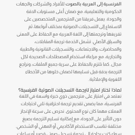
الفرنسية إلى العربية بالصوت
للأفراد والشركات والجهات
الحكومية والتعليمية، مع ضمان أعلى مستويات الدقة
والجودة. يعمل فريقنا من المترجمين المتخصصين على
الاستماع إلى التسجيلات الصوتية بمختلف أنواعها، ثم
تفريغها وترجمتها إلى اللغة العربية مع الحفاظ على المعنى
والسياق الأصلي. تشمل الخدمة ترجمة المقابلات،
والمحاضرات، والاجتماعات، والتسجيلات القانونية والطبية
والتجارية، مع مراعاة استخدام المصطلحات الصحيحة لكل
مجال. كما نلتزم بالحفاظ على سرية جميع الملفات، ونراجع
الترجمة بدقة قبل تسليمها لضمان خلوها من الأخطاء
اللغوية والإملائية.
لماذا تختار امتياز لترجمة التسجيلات الصوتية الفرنسية؟
نعتمد في امتياز على مترجمين ذوي خبرة واسعة في اللغة
الفرنسية، مما يضمن تقديم ترجمة احترافية تلبي احتياجات
العملاء مهما كان نوع المحتوى. نحرص على سرعة الإنجاز
دون التأثير على الجودة، مع إمكانية تسليم الترجمة بصيغ
مختلفة تناسب الاستخدام الأكاديمي أو المهني أو الشخصي.
سواء كنت بحاجة إلى ترجمة تسجيل صوتي قصير أو ساعات