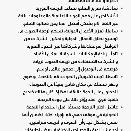
الأفراد والثقافات المختلفة.
سادسًا: تعزيز التعلم: تساعد الترجمة الفورية
الأشخاص على فهم المواد التعليمية والمعلومات بلغة
غير اللغة الأم بشكل أفضل، مما يعزز فعالية التعلم.
سابعًا: تعزيز الأعمال الدولية: تسهم ترجمة الصوت في
توسيع نطاق الأعمال الدولية وتمكين الشركات من
التواصل مع عملائها وشركائها عبر الحدود اللغوية.
ثامنًا: زيادة الإمكانيات السوقية: يمكن للأفراد
والشركات الاستفادة من ترجمة الصوت لزيادة
فرصهم في الوصول إلى جمهور عالمي أوسع.
تاسعًا: تجنب تشويش الصوت: قم بالتحدث بوضوح
وجهز نفسك في مكان هادئ بعيدًا عن الضوضاء
للحصول على ترجمة دقيقة، لهذا إذا كان هناك ضجيج
خلفية قوي، فقد يؤثر ذلك على جودة الترجمة.
عاشرًا: اختبر الترجمة مسبقًا: قبل استخدام الترجمة
الصوتية في موقف مهم، قم بإجراء اختبار لضمان أنها
تعمل بشكل جيد وأن الصوت والترجمة متزامنين.
أحد عشر: اعرف الخصائص الإضافية: بعض تطبيقات